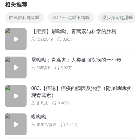
相关推荐
临风谁和鹿呦呦
僵尸王n哎呦不错哦
梁少深宠超甜呦
【疟疾】屠呦呦、青蒿素与科学的胜利
回到2049
3.91万
屠呦呦：青蒿素：人类征服疾病的一小步
365读书
5.92万
083.【疟论】疟疾的病因及治疗（附屠呦呦发
现青蒿素）
张其成
5.06万
哎呦呦
皮皮TV寡妇
2.54万