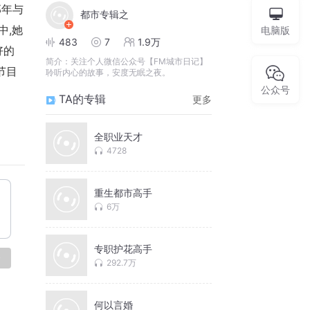
那年与
都市专辑之
中,她
电脑版
483
7
1.9万
好的
简介：
关注个人微信公众号【FM城市日记】
节目
聆听内心的故事，安度无眠之夜。
公众号
TA的专辑
更多
全职业天才
4728
重生都市高手
6万
专职护花高手
论
292.7万
何以言婚