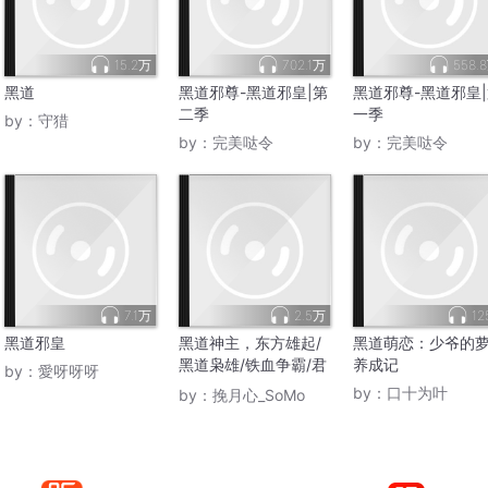
15.2万
702.1万
558.
黑道
黑道邪尊-黑道邪皇|第
黑道邪尊-黑道邪皇
二季
一季
by：
守猎
by：
完美哒令
by：
完美哒令
7.1万
2.5万
12
黑道邪皇
黑道神主，东方雄起/
黑道萌恋：少爷的
黑道枭雄/铁血争霸/君
养成记
by：
愛呀呀呀
临九州
by：
口十为叶
by：
挽月心_SoMo