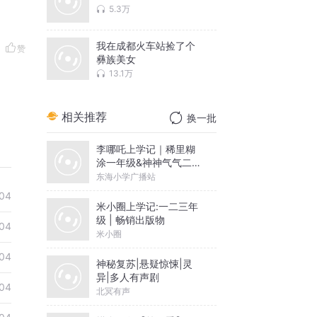
5.3万
我在成都火车站捡了个
赞
彝族美女
13.1万
相关推荐
换一批
李哪吒上学记｜稀里糊
涂一年级&神神气气二年
级
东海小学广播站
04
米小圈上学记:一二三年
级 | 畅销出版物
04
米小圈
04
神秘复苏|悬疑惊悚|灵
异|多人有声剧
04
北冥有声