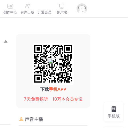
创作中心
有声出版
开通会员
客户端
下载
手机APP
7天免费畅听
10万本会员专辑
手机版
声音主播