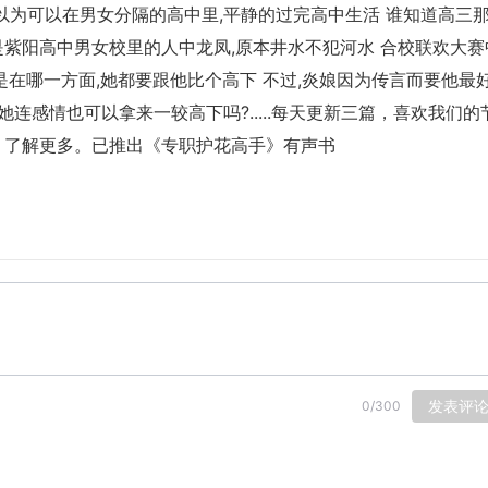
原以为可以在男女分隔的高中里,平静的过完高中生活 谁知道高三
各是紫阳高中男女校里的人中龙凤,原本井水不犯河水 合校联欢大赛
论是在哪一方面,她都要跟他比个高下 不过,炎娘因为传言而要他最
道她连感情也可以拿来一较高下吗?
.....每天更新三篇，喜欢我们的
】了解更多。已推出《专职护花高手》有声书
发表评
0
/
300