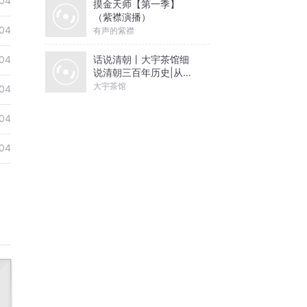
04
摸金天师【第一季】
（紫襟演播）
04
有声的紫襟
话说清朝丨大宇茶馆细
04
说清朝三百年历史|从努
尔哈赤到末代皇帝溥仪|
大宇茶馆
04
康熙雍正乾隆
04
04