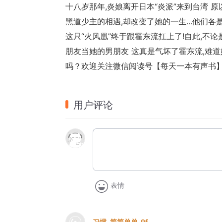
十八岁那年,炎娘离开日本“炎派”来到台湾 
黑道少主的相遇,却改变了她的一生...他们
这只“火风凰”终于跟霍东流扛上了!自此,不
朋友当她的男朋友 这真是气坏了霍东流,难
吗？
欢迎关注微信阅读号【每天一本有声书
用户评论
表情
习惯_简简单单_9f