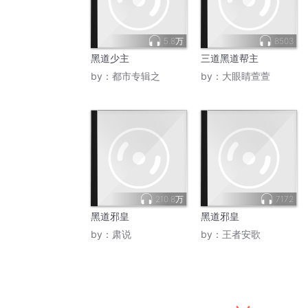
5.8万
8503
黑道少主
三道黑道帮主
by：
都市专辑之
by：
大眼睛萱萱
210.8万
7172
黑道邪皇
黑道邪皇
by：
肃说
by：
王者安歌