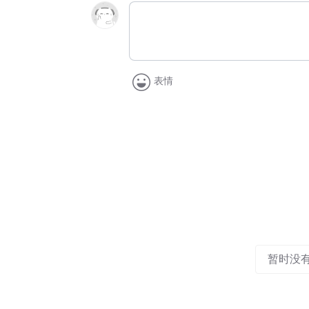
表情
暂时没