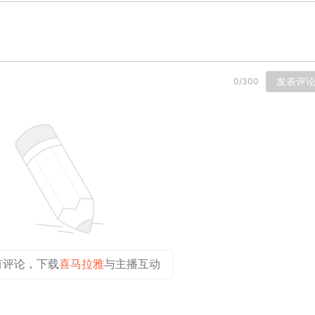
发表评
0
/
300
有评论，下载
喜马拉雅
与主播互动