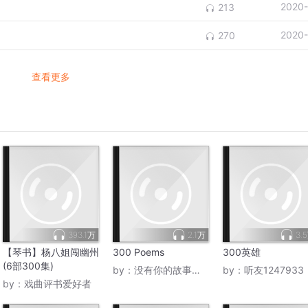
2020-
213
2020-
270
查看更多
393.1万
2.1万
3.
【琴书】杨八姐闯幽州
300 Poems
300英雄
(6部300集)
by：
没有你的故事你是谁
by：
听友1247933
by：
戏曲评书爱好者