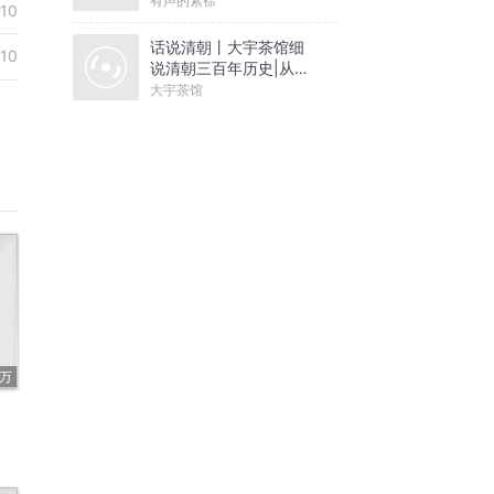
有声的紫襟
10
话说清朝丨大宇茶馆细
10
说清朝三百年历史|从努
尔哈赤到末代皇帝溥仪|
大宇茶馆
康熙雍正乾隆
5万