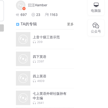
江江Hamber
电脑版
697
23
1163
TA的专辑
更多
论
公众号
上音十级三首示范
209
四下英语
2397
四上英语
4609
七上英语外研社版孙有
中主编
2641