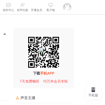
创作中心
有声出版
开通会员
客户端
下载
手机APP
7天免费畅听
10万本会员专辑
手机版
声音主播