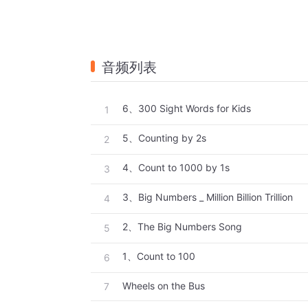
音频列表
6、300 Sight Words for Kids
1
5、Counting by 2s
2
4、Count to 1000 by 1s
3
3、Big Numbers _ Million Billion Trillion
4
2、The Big Numbers Song
5
1、Count to 100
6
Wheels on the Bus
7