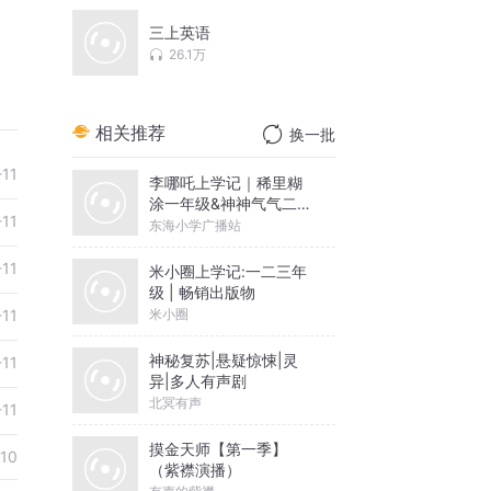
三上英语
26.1万
相关推荐
换一批
-11
李哪吒上学记｜稀里糊
涂一年级&神神气气二年
-11
级
东海小学广播站
-11
米小圈上学记:一二三年
级 | 畅销出版物
米小圈
-11
神秘复苏|悬疑惊悚|灵
-11
异|多人有声剧
北冥有声
-11
摸金天师【第一季】
10
（紫襟演播）