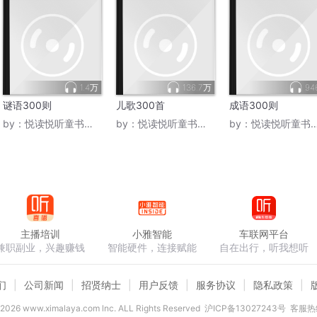
1.4万
136.7万
94
谜语300则
儿歌300首
成语300则
by：
悦读悦听童书世界
by：
悦读悦听童书世界
by：
悦读悦听童书世界
主播培训
小雅智能
车联网平台
兼职副业，兴趣赚钱
智能硬件，连接赋能
自在出行，听我想听
们
公司新闻
招贤纳士
用户反馈
服务协议
隐私政策
2026
www.ximalaya.com lnc. ALL Rights Reserved
沪ICP备13027243号
客服热线