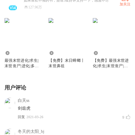
如果喜欢不倾的书，烦请5星好评支持一下，感激不尽
加关注
127.96万
874.57万
105.78万
19.69万
最强末世进化|求生|
【免费】末日蟑螂丨
【免费】最强末世进
末世丧尸|进化|多人
末世鼻祖
化|求生|末世丧尸|进
有声剧
化|多人有声剧
用户评论
白天ss
剑齿虎
回复
2021-03-26
9
冬天的太阳_bj