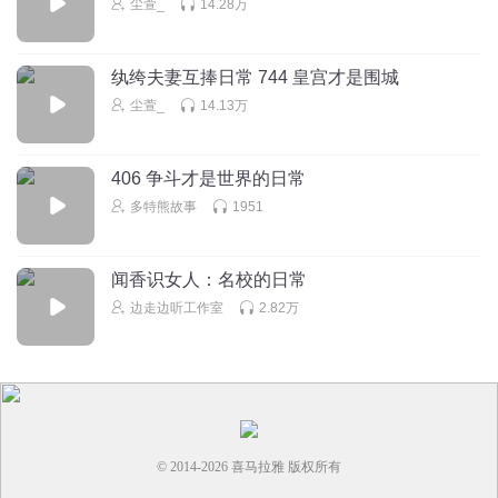
尘萱_
14.28万
伤心痛到自然
纨绔夫妻互捧日常 744 皇宫才是围城
洗澡，吃饭，打地鼠
尘萱_
14.13万
回复
2021-01-23
2
布兜69
406 争斗才是世界的日常
这么久还没回现实世界，是回不去了吗
多特熊故事
1951
回复
2020-12-04
2
闻香识女人：名校的日常
边走边听工作室
2.82万
© 2014-
2026
喜马拉雅 版权所有