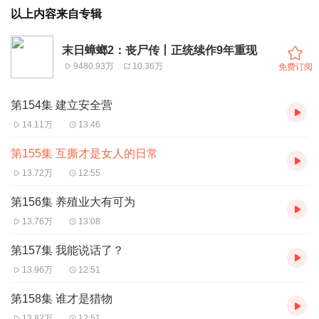
以上内容来自专辑
末日蟑螂2：丧尸传丨正统续作9年重现
9480.93万
10.36万
免费订阅
第154集 建立安全营
14.11万
13:46
第155集 互撕才是女人的日常
13.72万
12:55
第156集 养殖业大有可为
13.76万
13:08
第157集 我能说话了？
13.96万
12:51
第158集 谁才是猎物
13.82万
12:51