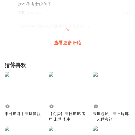
这个作者太虚伪了
回复
2020-11-29
4
头文字树
回复 @
冬天的太阳_bj
:
格局太小了
查看更多评论
茗大大灬
想知道上官巧儿在这团队的作用是啥，她帮过程前什么，做
过哪些贡献，就因为长得好看？
猜你喜欢
回复
2022-12-14
3
夏墨草
回复 @
茗大大灬
:
男主太太团第一战力
诚实的张俊光
4.94亿
1.17万
9.83万
冲鸭
末日蟑螂丨末世鼻祖
【免费】末日蟑螂|丧
末世危城｜末日蟑螂
尸|末世|求生
｜末世鼻祖
回复
2021-03-24
4