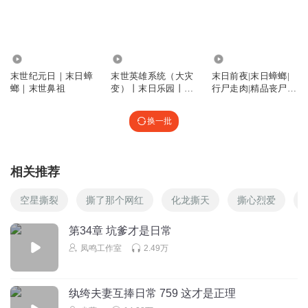
逸事纪1
快点回来现世吧！！！！
回复
2020-11-28
4
35.57万
980.62万
1429.10万
叶子1111打
回复 @
逸事纪1
:
为毛要回去？
末世纪元日｜末日蟑
末世英雄系统（大灾
末日前夜|末日蟑螂|
螂｜末世鼻祖
变）丨末日乐园丨末
行尸走肉|精品丧尸末
日蟑螂
世巅峰巨作
新开河的晚风
换一批
胸口碎大石
回复
2020-11-28
3
相关推荐
不会演奏的钢琴家
水底没泥沙，没泥巴，难道水底全是水泥马路，还是全是柏
空星撕裂
撕了那个网红
化龙撕天
撕心烈爱
油马路。
第34章 坑爹才是日常
回复
2021-06-05
2
凤鸣工作室
2.49万
听友255062991
挤得下吗？我的妈，笑死了
纨绔夫妻互捧日常 759 这才是正理
回复
2021-01-29
2