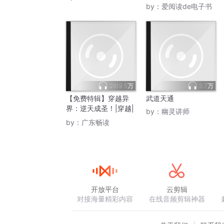
by：
爱阅读de电子书
2819.5万
3.7万
【免费特辑】穿越异
武道天通
界：逆天成圣！|穿越|
by：
幽灵讲师
武道天途
by：
广东畅读
开放平台
云剪辑
对接海量精彩内容
在线音频剪辑神器