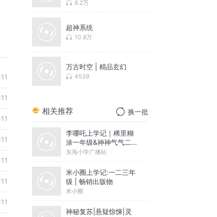
现代科技的斗争
6.2万
超神系统
10.9万
万古时空 | 精品玄幻
-11
4539
-11
相关推荐
换一批
-11
李哪吒上学记｜稀里糊
-11
涂一年级&神神气气二年
级
东海小学广播站
-11
米小圈上学记:一二三年
-11
级 | 畅销出版物
米小圈
-11
神秘复苏|悬疑惊悚|灵