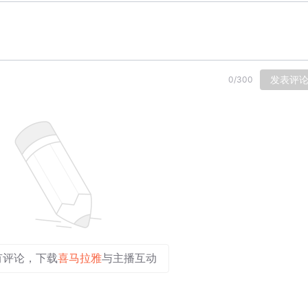
发表评
0
/
300
有评论，下载
喜马拉雅
与主播互动