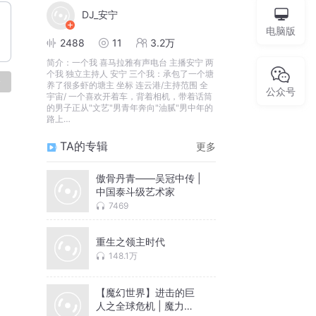
DJ_安宁
电脑版
2488
11
3.2万
简介：
一个我 喜马拉雅有声电台 主播安宁 两
个我 独立主持人 安宁 三个我：承包了一个塘
论
养了很多虾的塘主 坐标 连云港/主持范围 全
公众号
宇宙/ 一个喜欢开着车，背着相机，带着话筒
的男子正从"文艺"男青年奔向"油腻"男中年的
路上…
TA的专辑
更多
傲骨丹青——吴冠中传 |
中国泰斗级艺术家
7469
重生之领主时代
148.1万
【魔幻世界】进击的巨
人之全球危机 | 魔力与