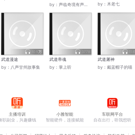
真
by：
木老七
by：
声临奇境有声工作室
10.5万
3778
11.
武道漫途
武道帝魂
武道屠神
by：
八声甘州故事集
by：
掌上听
by：
戴蓝帽子的喵
主播培训
小雅智能
车联网平台
兼职副业，兴趣赚钱
智能硬件，连接赋能
自在出行，听我想听