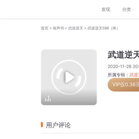
发现
分类
>
>
>
首页
有声书
武道逆天
武道逆天596（终）
武道逆天
2020-11-28 20
所属专辑：
武道
VIP仅
0.36
用户评论