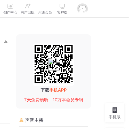
创作中心
有声出版
开通会员
客户端
下载
手机APP
7天免费畅听
10万本会员专辑
手机版
声音主播