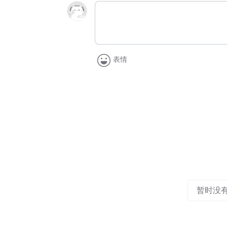
表情
暂时没