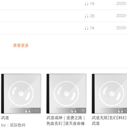
2020
19
2020
26
2020
74
查看更多
2368
1.6万
4
武道
武道成神｜逆袭之路｜
武道无双|玄幻|科幻
热血玄幻 |逆天改命修
武道
by：
星际数科