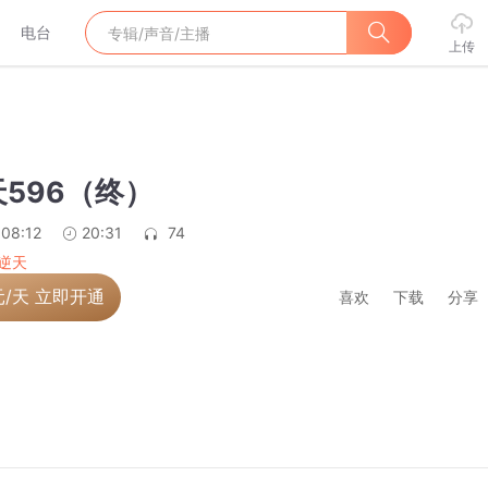
电台
上传
596（终）
:08:12
20:31
74
逆天
元/天 立即开通
喜欢
下载
分享