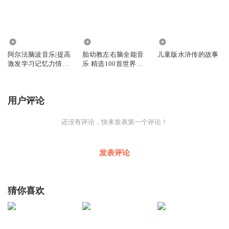
9573
7.73万
7575
阿尔法脑波音乐|提高
胎幼教左右脑全能音
儿童版水浒传的故事
激发学习记忆力情商
乐 精选100首世界名
改善睡眠
曲
用户评论
还没有评论，快来发表第一个评论！
发表评论
猜你喜欢