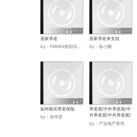
4677
3894
居家养老
居家养老来支招
by：
FM989衡阳综合广播
by：
饭小圈
6
5613
如何购买养老保险
养老观/中外养老观/中
外养老观/中外养老观/
by：
孙华贵
中外
by：
产业地产章伟