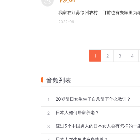
下沙_04
我家在江苏徐州农村，目前也有去家里为
2022-09
1
2
3
4
音频列表
20岁留日女生生子自杀留下什么教训？
1
日本人如何居家养老？
2
嫁过5个中国男人的日本女人会有怎样的一
3
日本人对生鱼片有多执着？
4