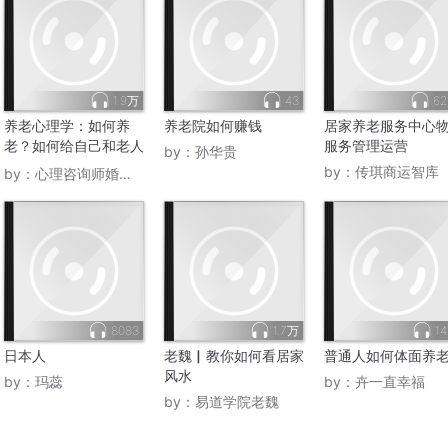
1.9万
43
62
养老心理学：如何养
养老院如何赚钱
居家养老服务中心
老？如何给自己和老人
服务管理运营
by：
孙华贵
安排养老？
by：
传琪商运智库
by：
心理咨询师婚姻咨询师
8083
1.7万
14
日本人
老魏▏教你如何看居家
普通人如何体面养
风水
by：
玛蕊
by：
卉一直幸福
by：
易道学院老魏