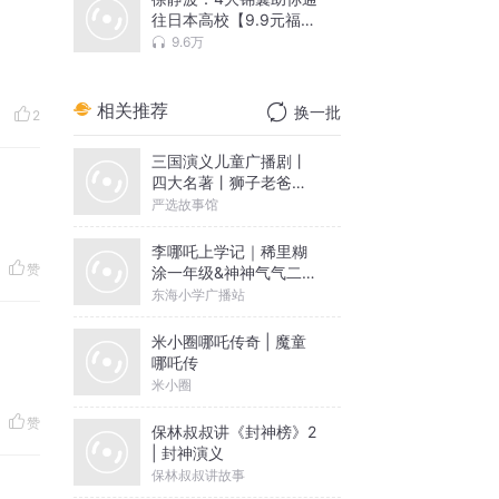
读
往日本高校【9.9元福
袋】
9.6万
相关推荐
换一批
2
三国演义儿童广播剧丨
四大名著丨狮子老爸历
史故事
严选故事馆
李哪吒上学记｜稀里糊
赞
涂一年级&神神气气二年
级
东海小学广播站
米小圈哪吒传奇 | 魔童
哪吒传
米小圈
赞
保林叔叔讲《封神榜》2
| 封神演义
保林叔叔讲故事