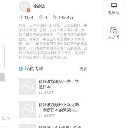
徐静波
电脑版
1154
4
143.4万
简介：
日本亚洲通讯社社长、日文版报纸《中
国经济新闻》总编。扎根日本27年的他，亲
历了日本泡沫经济崩溃、产业复兴转型的整个
公众号
过程。每年为日本企业和经济团体讲演20余
场。曾为中国各地政府引进十几亿美元的日本
投资，与日本政界和财界有着广泛的联系。连
续23年采访中国两会和中共党代会，是第13
届全国政协第一次会议特邀代表。
TA的专辑
更多
论
徐静波锦囊第一季：立
足日本
47.3万
徐静波领读松下幸之助
｜亲历日本的繁荣与停
滞 | 静说日本升级版 |
84.8万
赞
日本经营之神的成事心
法 | 正版有声书+独家解
徐静波：4大锦囊助你通