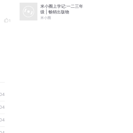
米小圈上学记:一二三年
级 | 畅销出版物
米小圈
1
04
04
04
04