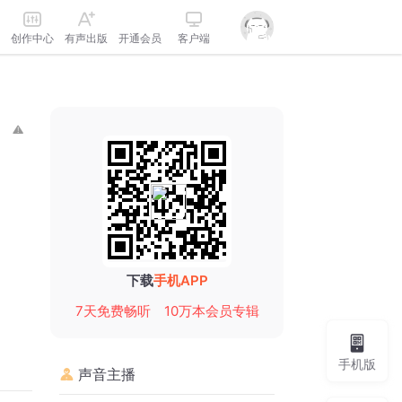
创作中心
有声出版
开通会员
客户端
下载
手机APP
7天免费畅听
10万本会员专辑
手机版
声音主播