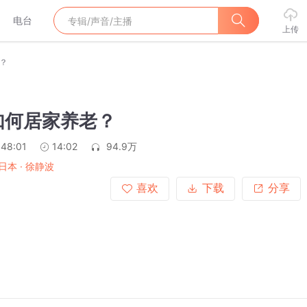
电台
上传
？
如何居家养老？
:48:01
14:02
94.9万
日本 · 徐静波
喜欢
下载
分享