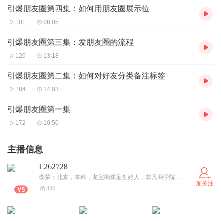
引爆朋友圈第四集：如何用朋友圈展示位
101
08:05
引爆朋友圈第三集：发朋友圈的流程
120
13:18
引爆朋友圈第二集：如何对好友分类备注标签
184
14:03
引爆朋友圈第一集
172
10:50
主播信息
L262728
李荣：北京，本科，龙宝阁珠宝创始人，非凡商学院创始人，众盈学社联合创始人！微营销导师，互联网与实体店对接打造导师，领袖讲师学院终身讲师。喜欢阅读，擅长写作，创建《讲师必修课》《推广必修课》《周薪破万必修课》《引流必修课》《轻松赚钱我把钥匙》《社群裂变之道法术器》《营销七步曲》《直播六脉神剑》《文案银行》等等。擅长做海报和小视频，开过多期微课堂！
加关注
486