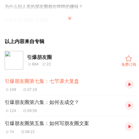
为什么别人发的朋友圈都在哗哗的赚钱？
你是不是很想知道原因？
你是不是非常想打造一个能赚钱的朋友圈？
以上内容来自专辑
今天领袖讲师学院金牌讲师，微营销导师，李荣老师为你复盘引爆
朋友圈七节课！
引爆朋友圈
884
22
免费订阅
只要你认真学，学完照着用，你的朋友圈营销一定会有大的改观，
一定会赚到钱！
引爆朋友圈第七集：七节课大复盘
欢迎大家聆听《引爆朋友圈》七节课终极大复盘！
109
07:19
引爆朋友圈第六集：如何去成交？
124
09:58
引爆朋友圈第五集：如何写朋友圈文案
74
09:22