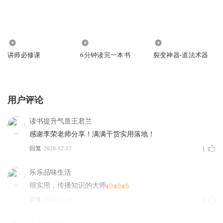
840
2125
795
讲师必修课
6分钟读完一本书
裂变神器-道法术器
用户评论
读书提升气质王君兰
感谢李荣老师分享！满满干货实用落地！
回复
2020-12-17
1
乐乐品味生活
很实用，传播知识的大师
回复
2020-12-13
0