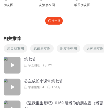
朋友圈
友酒朋友圈
雕爷朋友圈
换一批
相关推荐
通灵朋友圈
武侠朋友圈
朋友圈中圈
天神朋友圈
第七节
珍爱朗读
121
公主成长小课堂第七节
苹果姐姐FM
1.54万
《逼我重生是吧》0169 引爆你的朋友圈（爆更