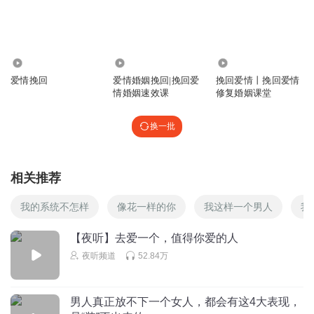
1.08万
8561
1.35万
爱情挽回
爱情婚姻挽回|挽回爱
挽回爱情丨挽回爱情
情婚姻速效课
修复婚姻课堂
换一批
相关推荐
我的系统不怎样
像花一样的你
我这样一个男人
我
【夜听】去爱一个，值得你爱的人
夜听频道
52.84万
男人真正放不下一个女人，都会有这4大表现，