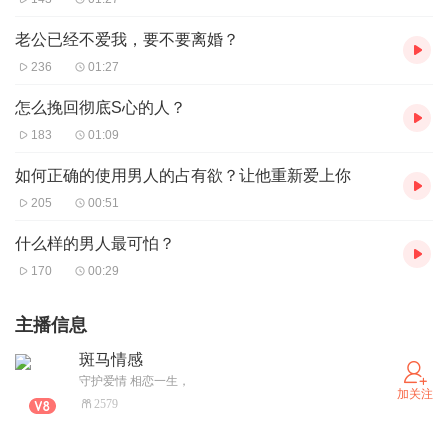
老公已经不爱我，要不要离婚？
236
01:27
怎么挽回彻底S心的人？
183
01:09
如何正确的使用男人的占有欲？让他重新爱上你
205
00:51
什么样的男人最可怕？
170
00:29
主播信息
斑马情感
守护爱情 相恋一生，
加关注
2579