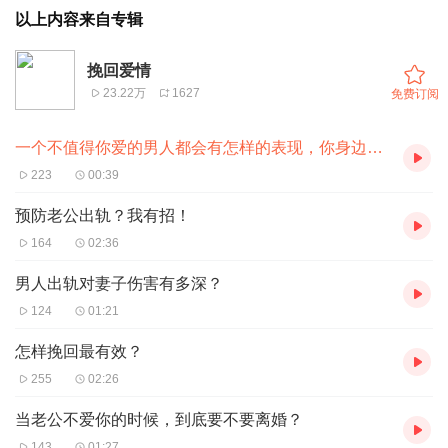
以上内容来自专辑
挽回爱情
23.22万
1627
免费订阅
一个不值得你爱的男人都会有怎样的表现，你身边有这样的TA存在吗？
223
00:39
预防老公出轨？我有招！
164
02:36
男人出轨对妻子伤害有多深？
124
01:21
怎样挽回最有效？
255
02:26
当老公不爱你的时候，到底要不要离婚？
143
01:27