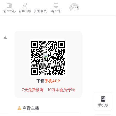
创作中心
有声出版
开通会员
客户端
下载
手机APP
7天免费畅听
10万本会员专辑
手机版
声音主播