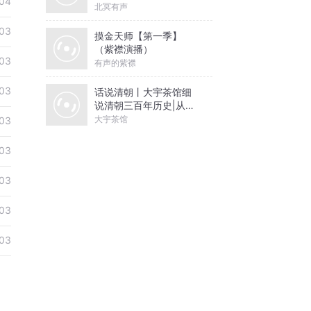
04
北冥有声
03
摸金天师【第一季】
（紫襟演播）
03
有声的紫襟
03
话说清朝丨大宇茶馆细
说清朝三百年历史|从努
尔哈赤到末代皇帝溥仪|
大宇茶馆
03
康熙雍正乾隆
03
03
03
03