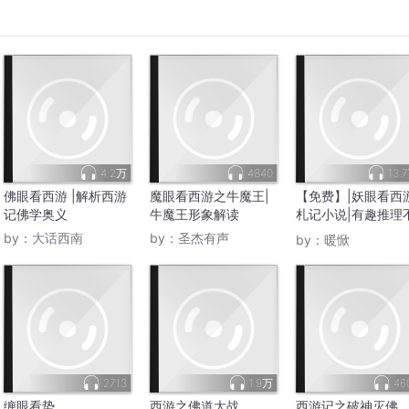
4.2万
4840
13.
佛眼看西游 |解析西游
魔眼看西游之牛魔王|
【免费】|妖眼看西游
记佛学奥义
牛魔王形象解读
札记小说|有趣推理
一样西游
by：
大话西南
by：
圣杰有声
by：
暖惞
2713
1.9万
46
缠眼看势
西游之佛道大战
西游记之破神灭佛