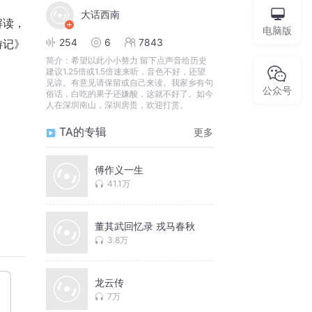
大话西南
解读，
电脑版
254
6
7843
游记》
简介：
希望以此小小努力 留下点声音给历史
建议1.25倍或1.5倍速来听，音色不好，还望
见谅。有意见请保留或自己来读。我家乡有句
公众号
俗话，白吃的果子还嫌酸，这就不好了。如今
人在深圳南山，深圳房贵，欢迎打赏。
TA的专辑
更多
傅作义一生
41.1万
董其武回忆录 戎马春秋
3.8万
龙云传
7万