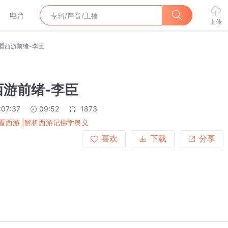
电台
上传
看西游前绪-李臣
西游前绪-李臣
:07:37
09:52
1873
看西游 |解析西游记佛学奥义
喜欢
下载
分享