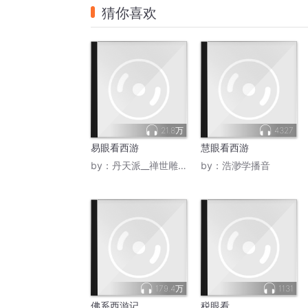
猜你喜欢
21.8万
4327
易眼看西游
慧眼看西游
by：
丹天派__禅世雕龙
by：
浩渺学播音
179.4万
1131
佛系西游记
税眼看