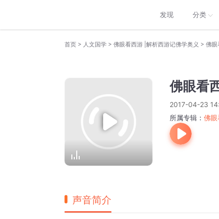
发现
分类
>
>
>
首页
人文国学
佛眼看西游 |解析西游记佛学奥义
佛眼
佛眼看
2017-04-23 14
所属专辑：
佛眼
声音简介