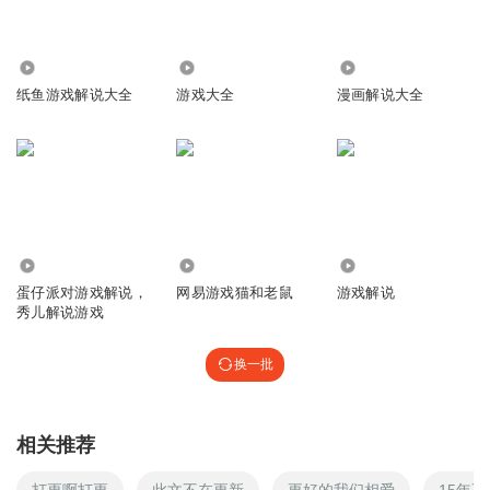
614.59万
4870
15.90万
纸鱼游戏解说大全
游戏大全
漫画解说大全
7.34万
1.76万
2.10万
蛋仔派对游戏解说，
网易游戏猫和老鼠
游戏解说
秀儿解说游戏
换一批
相关推荐
打更啊打更
此文不在更新
更好的我们相爱
15年