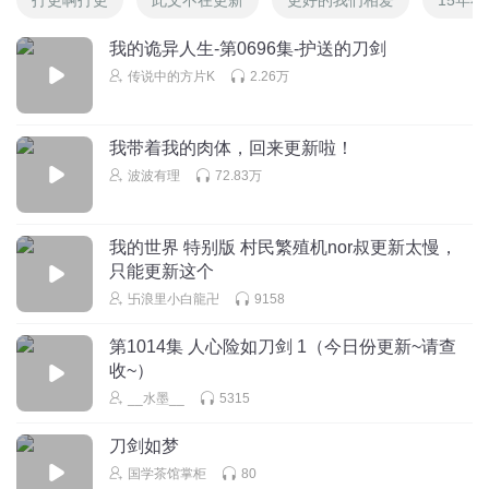
我的诡异人生-第0696集-护送的刀剑
传说中的方片K
2.26万
我带着我的肉体，回来更新啦！
波波有理
72.83万
我的世界 特别版 村民繁殖机nor叔更新太慢，
只能更新这个
卐浪里小白龍卍
9158
第1014集 人心险如刀剑 1（今日份更新~请查
收~）
__水墨__
5315
刀剑如梦
国学茶馆掌柜
80