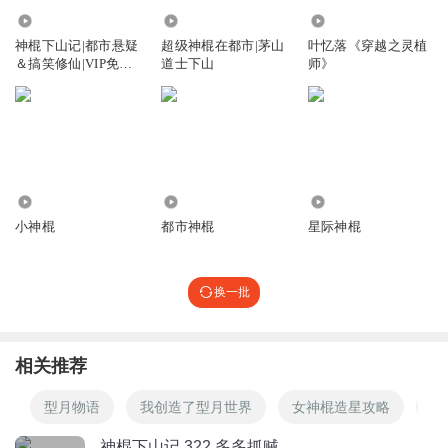
80.04万
573.25万
942.16万
阿瑶冲啊
回复 @
糯米团团与酒酿圆圆
:
没必要对多多这么大的恨意
神棍下山记|都市悬疑
超级神棍在都市|茅山
叶忆落《穿越之灵植
＆搞笑修仙|VIP免费
道士下山
师》
有声小说
听友289934287
这都马上六百级了，怎么还有人问叶停云会不会变成女的之
类的，简介上明确说明这个是双男主小说，叶停云也不可能
变成女的，要听男女去找言情小说好吗？
2.66万
1.31万
45.53万
回复
2021-02-09
23
小神棍
都市神棍
星际神棍
冷清霜9410
回复 @
听友289934287
:
可能那些人比较聋！
换一批
Da脸猫_ss
白家自毁根茎，迟早会灭亡的。
相关推荐
回复
2021-03-11
14
型月物语
我创造了型月世界
女神棍造星攻略
天
淡定哥哥丶
神棍下山记 322 多多抓贼