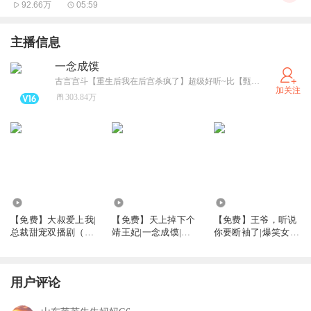
92.66万
05:59
主播信息
一念成馍
古言宫斗【重生后我在后宫杀疯了】超级好听~比【甄嬛传】更精彩~
加关注
303.84万
26.40万
47.67万
103.37万
【免费】大叔爱上我|
【免费】天上掉下个
【免费】王爷，听说
总裁甜宠双播剧（一
靖王妃|一念成馍|轻
你要断袖了|爆笑女强
念成馍/呆小蕊）
松搞笑古言|免费多人
爽文|一念成馍|有声
有声剧
剧
用户评论