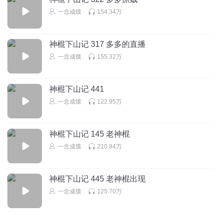
这老鼠是真的烦，瞧不上主人就算了，还喝主人血，前面
一念成馍
154.34万
被鱼电了还想吃主人肉
回复
2021-05-19
13
神棍下山记 317 多多的直播
雲海丶藏锋
一念成馍
155.32万
想洛泡泡的有木有
回复
2020-12-08
13
神棍下山记 441
一念成馍
122.95万
风夏无炎
早上好
回复
2020-12-07
10
神棍下山记 145 老神棍
一念成馍
210.84万
L岁月静好L
沙发🛋️
神棍下山记 445 老神棍出现
回复
2020-12-07
9
一念成馍
125.70万
听友191415802
龟宝宝跟着来就好了