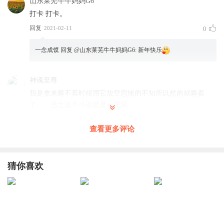
山东莱芜牛牛妈妈G6
打卡 打卡。
回复
2021-02-11
0
一念成馍
回复 @
山东莱芜牛牛妈妈G6
:
新年快乐
神魂至尊
我是拿来睡不着时候用它放空思绪的不知所以然的就睡着
了……总之这个小说就是一坨屎
回复
2021-01-19
18
查看更多评论
农门宅女
回复 @
神魂至尊
:
有本事你来写
猜你喜欢
糯米团团与酒酿圆圆
是不是只有我不是很喜欢那个多多？自己没什么本事却总是
嘲笑挖苦小白，但又扒着小白要人家的精血。好讨厌啊，扔
了它算了。
回复
2021-05-18
29