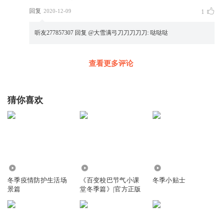
回复
2020-12-09
1
听友277857307
回复 @
大雪满弓刀刀刀刀刀
:
哒哒哒
查看更多评论
猜你喜欢
775
2.15万
493
冬季疫情防护生活场
《百变校巴节气小课
冬季小贴士
景篇
堂冬季篇》|官方正版