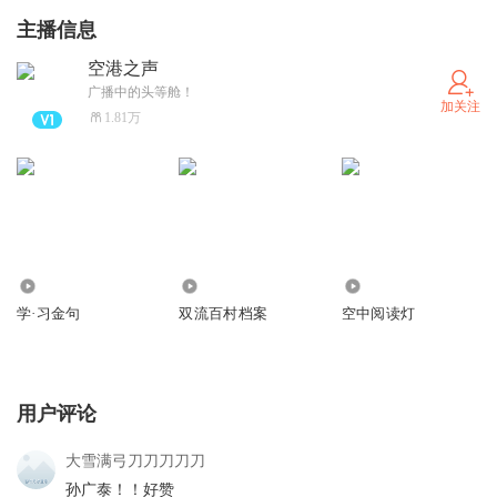
主播信息
空港之声
广播中的头等舱！
加关注
1.81万
15.36万
515
1445
学·习金句
双流百村档案
空中阅读灯
用户评论
大雪满弓刀刀刀刀刀
孙广泰！！好赞