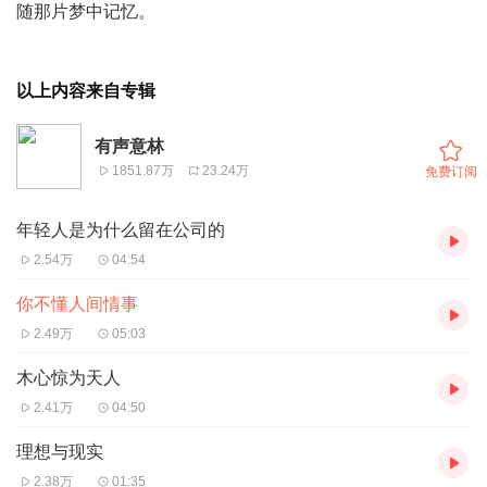
随那片梦中记忆。
以上内容来自专辑
有声意林
1851.87万
23.24万
免费订阅
年轻人是为什么留在公司的
2.54万
04:54
你不懂人间情事
2.49万
05:03
木心惊为天人
2.41万
04:50
理想与现实
2.38万
01:35