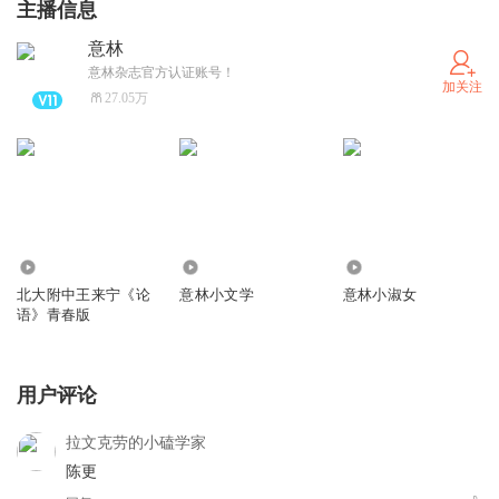
主播信息
意林
意林杂志官方认证账号！
加关注
27.05万
5.80万
4.01万
2.63万
北大附中王来宁《论
意林小文学
意林小淑女
语》青春版
用户评论
拉文克劳的小磕学家
陈更