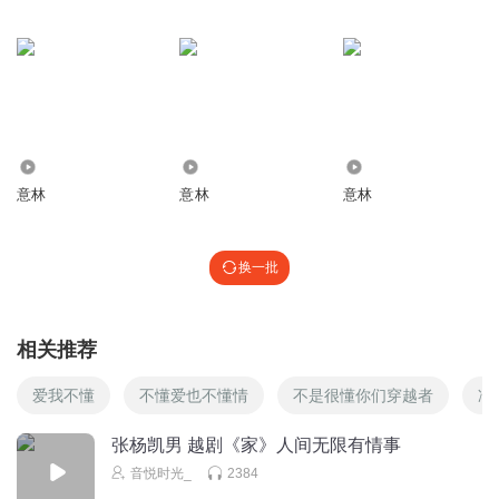
5083
7278
4319
意林
意林
意林
换一批
相关推荐
爱我不懂
不懂爱也不懂情
不是很懂你们穿越者
冷
张杨凯男 越剧《家》人间无限有情事
音悦时光_
2384