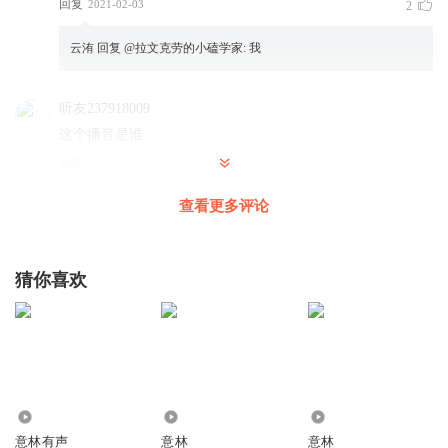
回复
2021-02-03
2
云洧
回复 @
拉文克劳的小磕学家
:
我
听友237918009
这个播音是谁
回复
2025-09-27
0
查看更多评论
猜你喜欢
6429
28.97万
2.72万
意林有声
意林
意林