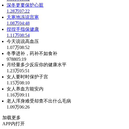
深冬更要保护心脏
1.28万
07:22
天寒地冻说宫寒
1.08万
04:48
捏捏手指保健康
1.11万
08:54
今天说说高血压
1.07万
08:52
冬季进补，药补不如食补
9788
05:19
月经量多少反应你的健康水平
1.23万
05:51
女人要时时保护子宫
1.15万
08:10
女人养血方能安内
1.16万
09:11
老人浑身难受却查不出什么毛病
1.09万
06:26
加载更多
APP内打开