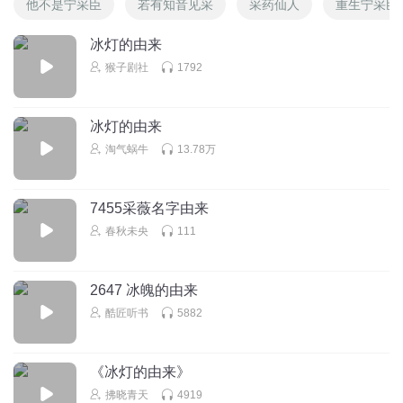
他不是宁采臣
若有知音见采
采药仙人
重生宁采臣
冰灯的由来
猴子剧社
1792
冰灯的由来
淘气蜗牛
13.78万
7455采薇名字由来
春秋未央
111
2647 冰魄的由来
酷匠听书
5882
《冰灯的由来》
拂晓青天
4919