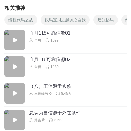
相关推荐
编程代码之战
数码宝贝之起源之自我
启源秘码
终
血月115可靠信源01
全勇
1099
血月116可靠信源02
全勇
1180
（八）正信源于实修
王德峰教授
8.45万
总认为自信源于外在条件
路宫紫
2195