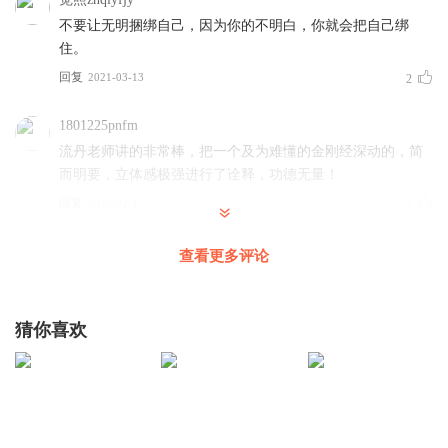
不要让无明捆绑自己，因为你的不明白，你就会把自己绑
住。
回复
2021-03-13
2
1801225pnfm
流丹老师讲的非常棒，把一个及为难懂的金刚经深动的，简
而明要，立体感极强进行了诠释，功德无量！
回复
2022-02-12
2
1809699aymp
查看更多评论
醒也听，睡也听，感谢
回复
2021-06-06
2
猜你喜欢
听友206022651
多听一篇，多一份记忆， 感恩分享和付出！
回复
2021-05-19
2