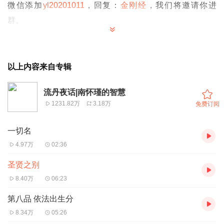
微信添加
yl20201011
，回复：
金刚经
，我们将邀请你进
群。
我们中文的习惯，经常把贤圣两个字倒过来，贤圣是讲什么
以上内容来自专辑
呢？中国文化无形中有个差别，修养、学识、道德到了最高
处，称为圣人。差一点的，还在修行的路上则称贤。佛法分
流丹夜话|南怀瑾的智慧
的更清楚。所谓三贤十圣，修大乘菩萨道有十地，十个层
1231.82万
3.18万
免费订阅
次，叫做十圣，十地菩萨上面是佛。初地之前的修养，还有
一切名
三十个层次，所谓十注十行、十回向。修养到那个程度，没
4.97万
02:36
有到达十地的果位，属于三贤。
十圣呢？譬如说，观音、文殊、普贤、地藏等等，这些大菩
圣贤之别
萨们，才在圣果位。这些都是分类法，是后世对修行的解
8.40万
06:23
释。广义的来举例说明‘一切贤圣皆以无为法而有差别’，譬
第八品 依法出生分
如我们现在讲一句话，教书及当学生久了的人，都有这个经
8.34万
05:26
验，在课堂上讲一句话，下面一百个听的人感受的程度都不