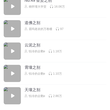
No.49 圣贤之别
回复
2020-12-14
1
南怀瑾大学堂
16.06万
流丹
回复 @
嘴角俩脓包
:
🙏
道佛之别
眉坞老农的万卷楼
97
1397906jkzv
不着相
回复
2022-12-25
0
云泥之别
怕冷的企鹅e
1.18万
耿彦钦
好听
霄壤之别
回复
2021-10-26
0
怕冷的企鹅e
1.10万
天壤之别
怕冷的企鹅e
2.86万