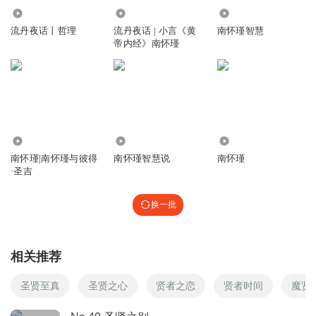
觉照znqlyfjy
8.81万
33.91万
1.94万
不管人家说你好不好，不要不肯承认缺点，不要马上说人家
流丹夜话丨哲理
流丹夜话 | 小言《黄
南怀瑾智慧
不好，这种报复的语言不是有修养的表现。
帝内经》南怀瑾
回复
2021-03-13
1
觉照znqlyfjy
当一个人懂得，我讲话，想好了再去讲、想好了再去回答别
人的时候，你就是贵人。我们花了两年时间学会了说话，却
7.44万
4324
1459
要花几十年时间去学会沉默。沉默是金，说是一种能力，不
南怀瑾|南怀瑾与彼得
南怀瑾智慧说
南怀瑾
说是一种智慧。
·圣吉
回复
2021-03-13
1
换一批
嘴角俩脓包
影响我成佛
相关推荐
回复
2020-12-15
1
圣贤至真
圣贤之心
贤者之恋
贤者时间
魔贤
嘴角俩脓包
辛苦了大士