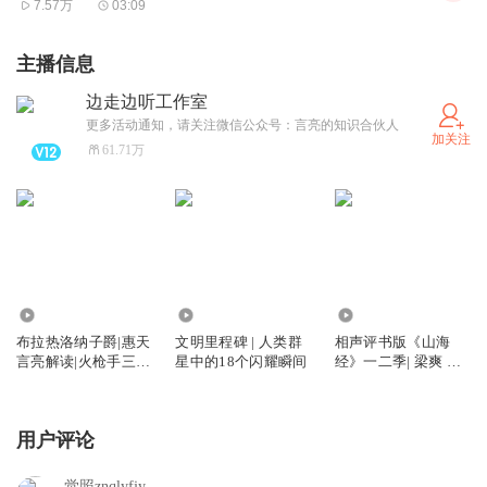
7.57万
03:09
主播信息
边走边听工作室
更多活动通知，请关注微信公众号：言亮的知识合伙人
加关注
61.71万
181.09万
500.93万
7859.35万
布拉热洛纳子爵|惠天
文明里程碑 | 人类群
相声评书版《山海
言亮解读|火枪手三部
星中的18个闪耀瞬间
经》一二季| 梁爽 一
曲第三部
本正经笑谈上古神话
用户评论
觉照znqlyfjy