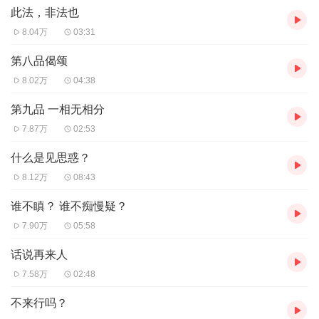
此法，非法也
同，理解的也不同。甚至有许多话，笔记记下来，观念都是
8.04万
03:31
灰色的，变样很多。这就是说，人的智慧和理解，各有不
第八品偈颂
同。也因此才有各种宗教，各种层次智慧的差别不同。
8.02万
04:38
——南怀瑾《金刚经说什么》
第九品 一相无相分
7.87万
02:53
什么是见思惑？
8.12万
08:43
谁不瞋？ 谁不痴慢疑？
7.90万
05:58
话说再来人
7.58万
02:48
不来行吗？