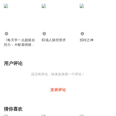
4.41万
1315
1034
《每天学一点超级自
职场人脉经营术
招待之神
控力：卡耐基情绪管
理术与意志力训练》
用户评论
还没有评论，快来发表第一个评论！
发表评论
猜你喜欢