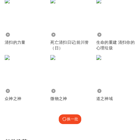
533
8782
16.97万
清扫的力量
死亡清扫日记|前川誉
生命的重建 清扫你的
（日）
心理垃圾
4.84万
3743
417.97万
众神之神
微物之神
道之神域
换一批