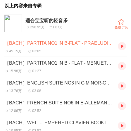
以上内容来自专辑
适合宝宝听的轻音乐
298.95万
1.87万
免费订阅
［BACH］PARTITA NO1 IN B-FLAT - PRAELUDIUM
45.15万
02:05
［BACH］PARTITA NO1 IN B - FLAT - MENUETS I & II
15.98万
01:27
［BACH］ENGLISH SUITE NO3 IN G MINOR-GAVOTTE I -GAVOTTE II
13.76万
03:08
［BACH］FRENCH SUITE NO6 IN E-ALLEMANDE
12.06万
02:52
［BACH］WELL-TEMPERED CLAVIER BOOK I - PRELUDE NO3
10.85万
02:57