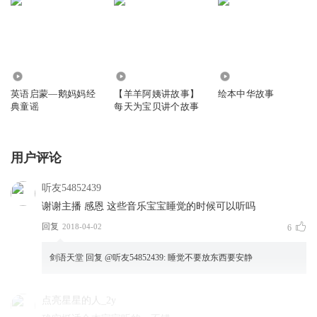
157.26万
13.15万
1382
英语启蒙—鹅妈妈经
【羊羊阿姨讲故事】
绘本中华故事
典童谣
每天为宝贝讲个故事
用户评论
听友54852439
谢谢主播 感恩 这些音乐宝宝睡觉的时候可以听吗
回复
2018-04-02
6
剑语天堂
回复 @
听友54852439
:
睡觉不要放东西要安静
点亮星星的人_2y