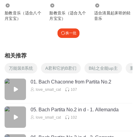
5.78万
2.80万
598.93万
胎教音乐（适合八个
胎教音乐（适合九个
适合清晨起床听的轻
璇璇是个蘑菇
月宝宝）
月宝宝）
音乐
j
回复
2019-03-23
2
换一批
珍惜缘份1581202
吃饱。没男人(ಥ_ಥ)
相关推荐
回复
2018-09-13
1
万能装B系统
A君和它的B君们
B站之全能up主
重
芊苇_y4
回复 @
珍惜缘份1581202
:
你不就是嘛！怎么地，想凑几个
01. Bach Chaconne from Partita No.2
打群架？
love_small_cat
107
2ey42j1fcv49cm3tjy2y
'
05. Bach Partita No.2 in d - 1. Allemanda
回复
love_small_cat
102
2021-03-31
0