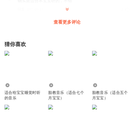
确实挺适合本宝宝听的，不错
回复
2017-08-13
4
查看更多评论
听友196033065
不好听
回复
2020-11-20
2
猜你喜欢
15388606jgi
嗯😊
回复
2021-01-01
1
26.56万
8.82万
32.09万
静心_etr
适合给宝宝睡觉时听
胎教音乐（适合七个
胎教音乐（适合五个
ll0
的音乐
月宝宝）
月宝宝）
回复
2019-07-31
1
顾画_gh
好听
回复
2019-04-19
1