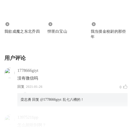
33.51万
122.50万
2123
我欲成魔之东北乔四
悍匪白宝山
我当摸金校尉的那些
年
用户评论
1778666giyt
没有微信吗
回复
2021-01-26
0
栾志勇
回复 @
1778666giyt
:
乱七八槽的！
1397521lipp
怎么能听到啊？