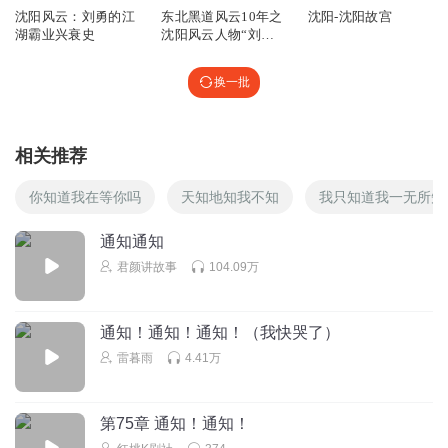
沈阳风云：刘勇的江
东北黑道风云10年之
沈阳-沈阳故宫
听友269372085
湖霸业兴衰史
沈阳风云人物“刘
勇”传奇
看你头像就能讲故事啊
回复
换一批
2020-12-26
4
破刷锅球
相关推荐
在别的平台能听到你的书吗？
回复
2021-09-17
3
你知道我在等你吗
天知地知我不知
我只知道我一无所知
听友286840846
通知通知
乔四全集
君颜讲故事
104.09万
回复
2021-07-23
0
通知！通知！通知！（我快哭了）
放下自在_pi
雷暮雨
4.41万
怎么听歌没听够啊？现在哪有用QQ的了？
回复
2021-01-04
2
第75章 通知！通知！
听友94122998