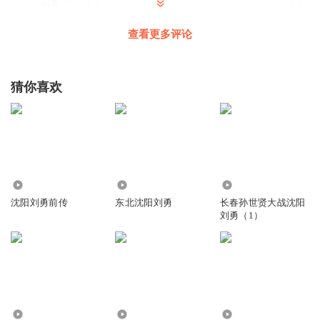
回复
2022-09-21
1
查看更多评论
鸣哲故事
回复 @
1397521lipp
:
加qq 2793026228
望东及客
猜你喜欢
怎么才能听全部
回复
2022-05-03
1
鸣哲故事
回复 @
望东及客
:
加qq 2793026228
2.56万
420.32万
81.53万
听友211903072
沈阳刘勇前传
东北沈阳刘勇
长春孙世贤大战沈阳
怎么能听到呀
刘勇（1）
回复
2022-07-13
1
山外山_sm
在哪里听啊找不到求大神指点
回复
2021-02-27
4
8.06万
5226
100.66万