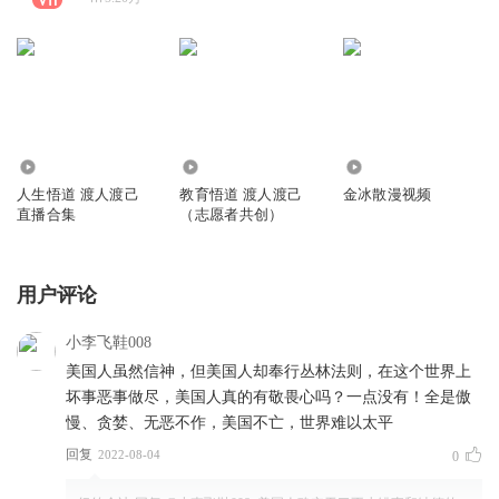
7.29万
346
13.72万
人生悟道 渡人渡己
教育悟道 渡人渡己
金冰散漫视频
直播合集
（志愿者共创）
用户评论
小李飞鞋008
美国人虽然信神，但美国人却奉行丛林法则，在这个世界上
坏事恶事做尽，美国人真的有敬畏心吗？一点没有！全是傲
慢、贪婪、无恶不作，美国不亡，世界难以太平
回复
2022-08-04
0