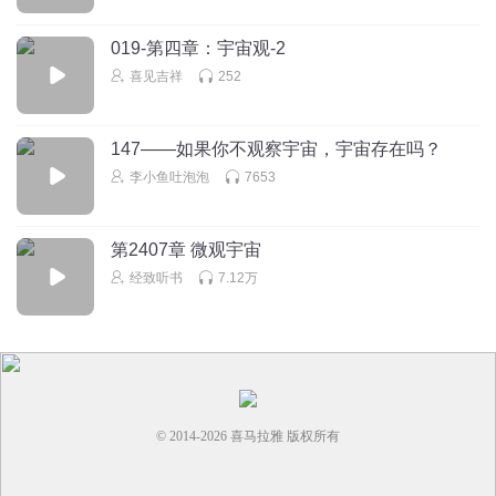
回复
2022-05-12
0
019-第四章：宇宙观-2
坐看云起32
喜见吉祥
252
谢谢
回复
2020-12-18
0
147——如果你不观察宇宙，宇宙存在吗？
李小鱼吐泡泡
7653
第2407章 微观宇宙
经致听书
7.12万
© 2014-
2026
喜马拉雅 版权所有