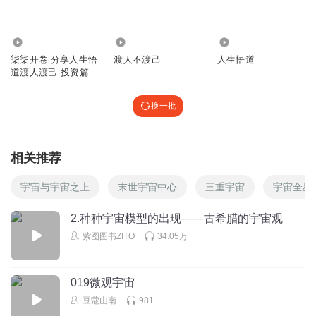
東土行者_愛心錦鯉
2817
3186
1136
同感，就是傲慢自以为是
柒柒开卷|分享人生悟
渡人不渡己
人生悟道
回复
2023-02-22
2
道渡人渡己-投资篇
致中和读财报
换一批
劳其筋骨，饿其体肤，这不是孔子说的，是孟子说的
回复
2021-03-21
3
相关推荐
纽约金冰
回复 @
致中和读财报
:
谢谢您的指正
宇宙与宇宙之上
末世宇宙中心
三重宇宙
宇宙全星
中勤御雷
2.种种宇宙模型的出现——古希腊的宇宙观
我相信有ufo
紫图图书ZITO
34.05万
回复
2021-04-01
1
019微观宇宙
真正的英雄主义
豆蔻山南
981