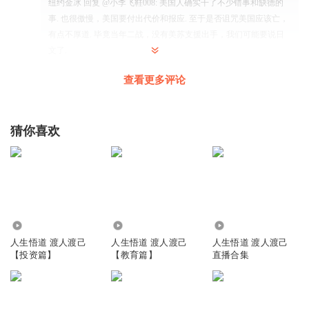
纽约金冰
回复 @
小李飞鞋008
:
美国人确实干了不少错事和缺德的
事. 也很傲慢，美国要付出代价和报应. 至于是否诅咒美国应该亡，
有点不厚道. 毕竟当年二战，没有美苏支援出手，我们可能要说日
文了.
查看更多评论
京城第一杀手
谢谢金老师，心情郁闷的时候听了您的理论，就觉得开阔很
多
猜你喜欢
回复
2023-06-12
4
五粒纯盐
为什么UFO只去美国啊？
回复
2021-04-14
1
1.82万
3019
7.29万
人生悟道 渡人渡己
人生悟道 渡人渡己
人生悟道 渡人渡己
纽约金冰
回复 @
五粒纯盐
:
这个问题可以反过来问：为什么我没看
【投资篇】
【教育篇】
直播合集
到UFO？或者中国为什么报道得较少？ 最近几年美国国防部开始公
布这些视频，这个月好像也要有新一集。 至于每个人该不该信，
仁者见仁智者见智。