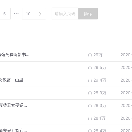
5
10
跳转
盛世狂妃 第0272 大婚（3）（关注狐狸言情馆免费听新书《霸道宠妻请让开》哦）
29万
2020
29.5万
2020
盛世狂妃 第0274 回门（推荐女强爽文《农女致富：山里汉宠妻无度》免费2个月）
29.4万
2020
28.9万
2020
盛世狂妃 第0276 快了（新书《鬼医本色：废柴丑女要逆天》爆笑来袭，有抽奖哦）
28.3万
2020
28.1万
2020
盛世狂妃 第0278 恨（穿越女强甜宠剧《神偷宠妃》欢迎大家收听哦）
28.4万
2020