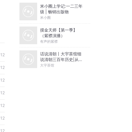
米小圈上学记:一二三年
级 | 畅销出版物
米小圈
摸金天师【第一季】
（紫襟演播）
有声的紫襟
话说清朝丨大宇茶馆细
-12
说清朝三百年历史|从努
尔哈赤到末代皇帝溥仪|
大宇茶馆
-12
康熙雍正乾隆
-12
-12
-12
-12
-12