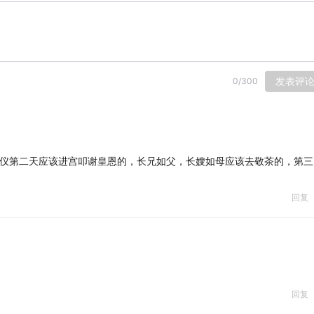
发表评
0
/
300
仪第二天应该进宫叩谢皇恩的，长兄如父，长嫂如母应该去敬茶的，第三
回复
回复