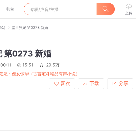
电台
上传
>
说）
盛世狂妃 第0273 新婚
 第0273 新婚
:00:11
15:51
29.5万
狂妃：傻女惊华（古言宅斗精品有声小说）
喜欢
下载
分享