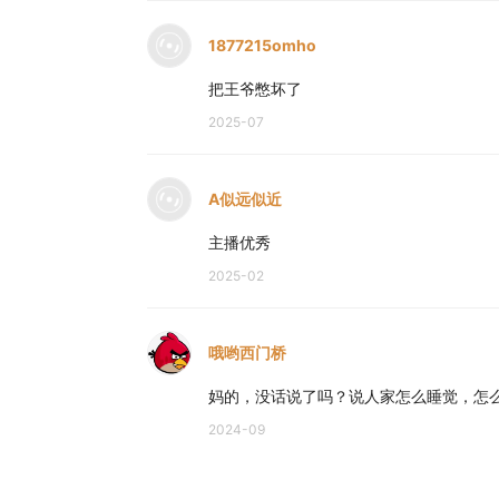
1877215omho
把王爷憋坏了
2025-07
A似远似近
主播优秀
2025-02
哦哟西门桥
妈的，没话说了吗？说人家怎么睡觉，怎
2024-09