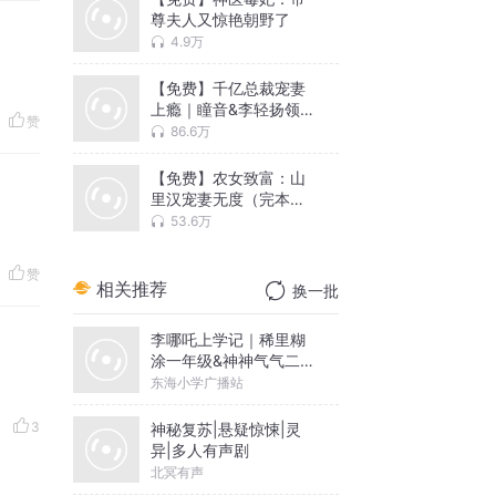
尊夫人又惊艳朝野了
4.9万
【免费】千亿总裁宠妻
上瘾｜瞳音&李轻扬领衔
赞
免费有声剧
86.6万
【免费】农女致富：山
里汉宠妻无度（完本免
费有声小说）
53.6万
赞
相关推荐
换一批
李哪吒上学记｜稀里糊
涂一年级&神神气气二年
级
东海小学广播站
3
神秘复苏|悬疑惊悚|灵
异|多人有声剧
北冥有声