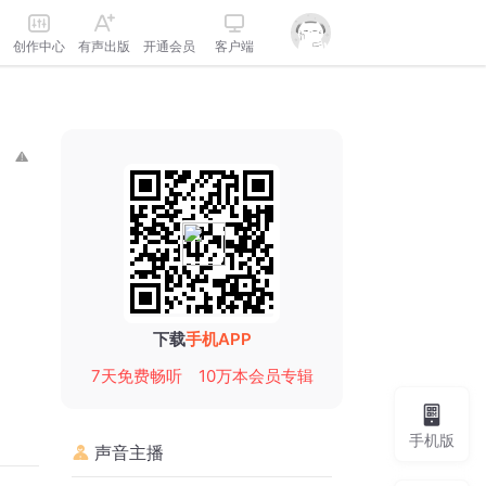
创作中心
有声出版
开通会员
客户端
下载
手机APP
7天免费畅听
10万本会员专辑
手机版
声音主播