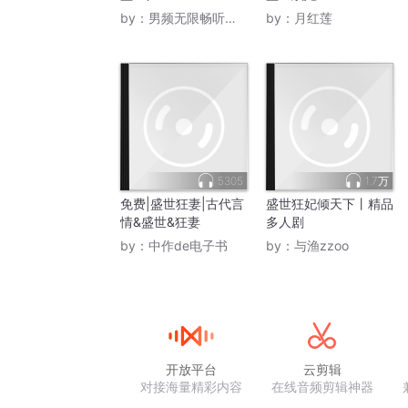
by：
男频无限畅听纵横有声
by：
月红莲
5305
1.7万
免费|盛世狂妻|古代言
盛世狂妃倾天下丨精品
情&盛世&狂妻
多人剧
by：
中作de电子书
by：
与渔zzoo
开放平台
云剪辑
对接海量精彩内容
在线音频剪辑神器