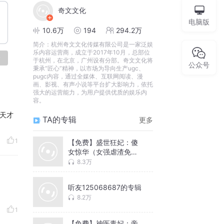
奇文文化
电脑版
10.6万
194
294.2万
简介：
杭州奇文文化传媒有限公司是一家泛娱
乐内容运营商，成立于2017年10月，总部位
论
于杭州，在北京，广州设有分部。奇文文化将
公众号
秉承“匠心”精神，以市场为导向生产ugc、
pugc内容，通过全媒体、互联网阅读、漫
画、影视、有声小说等平台扩大影响力，依托
强大的运营能力，为用户提供优质的娱乐内
容。
天才
TA的专辑
更多
1
【免费】盛世狂妃：傻
女惊华（女强虐渣免费
有声小说）
8.3万
听友125068687的专辑
8.2万
1
【免费】神医毒妃：帝