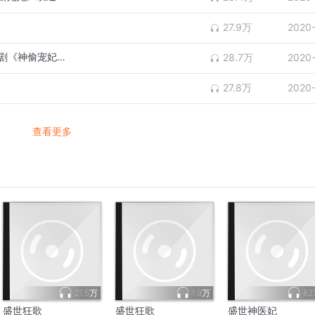
27.9万
2020
盛世狂妃 第0280 下药的饭（穿越女强甜宠剧《神偷宠妃》欢迎大家收听哦）
28.7万
2020
27.8万
2020
查看更多
21.5万
1.9万
62
盛世狂歌
盛世狂歌
盛世神医妃