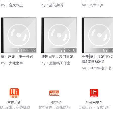
by：
合欢教主
by：
趣闻杂听
by：
九章有声
1559.7万
25.7万
66
盛世恩宠：第一丑妃
盛世田宠：农门皇妃
免费|盛世悍妃|古代
情&盛世&彪悍
by：
大龙之声
by：
雁栖鸣工作室
by：
中作de电子书
主播培训
小雅智能
车联网平台
兼职副业，兴趣赚钱
智能硬件，连接赋能
自在出行，听我想听