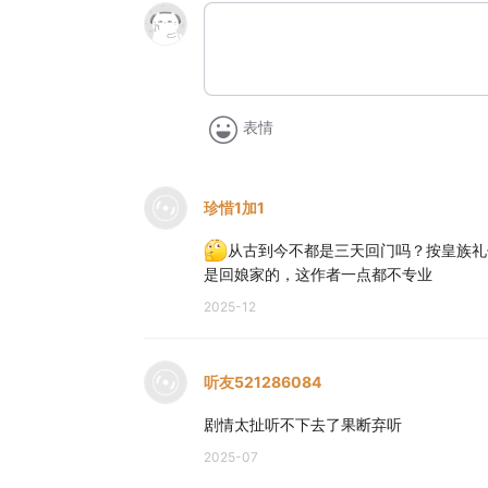
表情
珍惜1加1
从古到今不都是三天回门吗？按皇族礼
是回娘家的，这作者一点都不专业
2025-12
听友521286084
剧情太扯听不下去了果断弃听
2025-07