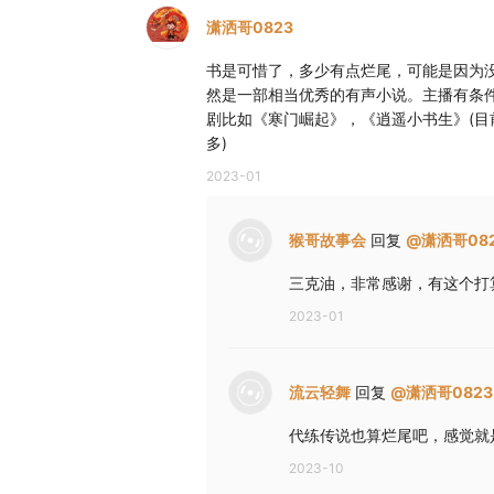
潇洒哥0823
书是可惜了，多少有点烂尾，可能是因为
然是一部相当优秀的有声小说。主播有条
剧比如《寒门崛起》，《逍遥小书生》(目
多)
2023-01
猴哥故事会
回复
@
潇洒哥08
三克油，非常感谢，有这个打
2023-01
流云轻舞
回复
@
潇洒哥0823
代练传说也算烂尾吧，感觉就
2023-10