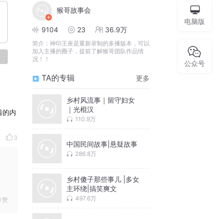
猴哥故事会
电脑版
9104
23
36.9万
简介：
神印王座是重新录制的多播版本，可以
加入主播的圈子，提前了解猴哥团队作品情
论
况！！
公众号
TA的专辑
更多
乡村风流事｜留守妇女
｜光棍汉
着的内
110.9万
3
中国民间故事|悬疑故事
286.8万
乡村傻子那些事儿 |多女
主环绕|搞笑爽文
497.6万
赞