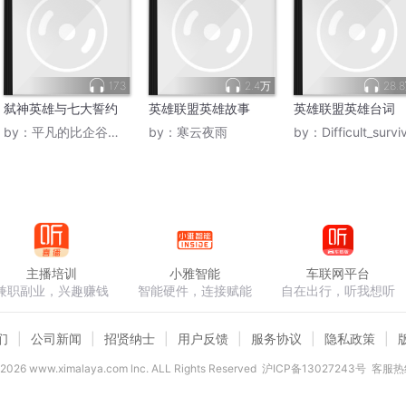
173
2.4万
28.
弑神英雄与七大誓约
英雄联盟英雄故事
英雄联盟英雄台词
by：
平凡的比企谷八幡
by：
寒云夜雨
by：
Difficult_survi
主播培训
小雅智能
车联网平台
兼职副业，兴趣赚钱
智能硬件，连接赋能
自在出行，听我想听
们
公司新闻
招贤纳士
用户反馈
服务协议
隐私政策
2026
www.ximalaya.com lnc. ALL Rights Reserved
沪ICP备13027243号
客服热线