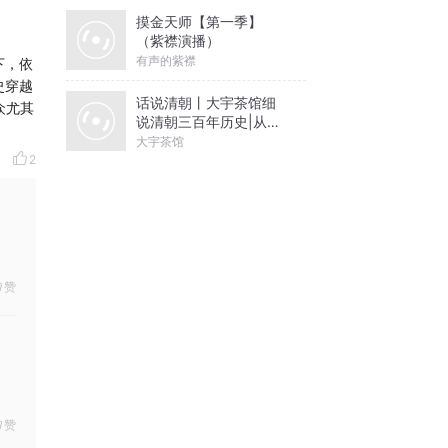
摸金天师【第一季】
（紫襟演播）
有声的紫襟
下，依
史穿越
话说清朝丨大宇茶馆细
众尤其
说清朝三百年历史|从努
尔哈赤到末代皇帝溥仪|
大宇茶馆
康熙雍正乾隆
2
赞
赞