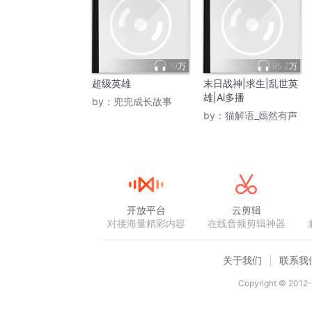
19万
95.2万
超级英雄
末日战神|求生|乱世英
雄|Ai多播
by：
兜兜成长故事
by：
猫解语_嫣然有声
开放平台
云剪辑
对接海量精彩内容
在线音频剪辑神器
关于我们
联系我
Copyright © 2012-