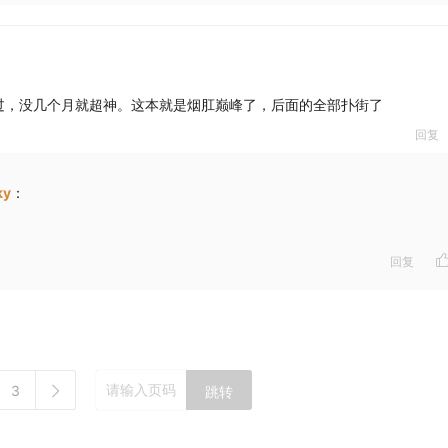
过，没几个月就超神。这本就是烟肛巅峰了，后面的全部扑街了
回复
ky
：
回复
3
跳转