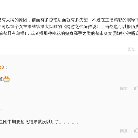
没有大纲的原因，前面有多惊艳后面就有多失望，不过在主播精彩的演绎
件可以组个女主播继续播大烟缸的《网游之代练传说》，当然也可以播历
前都只有单播)，或者播那种校花的贴身高手之类的都市爽文(那种小说听
回复
23
：
算
回复
：
是刚中期要起飞结果就没以后了。。。。。
回复