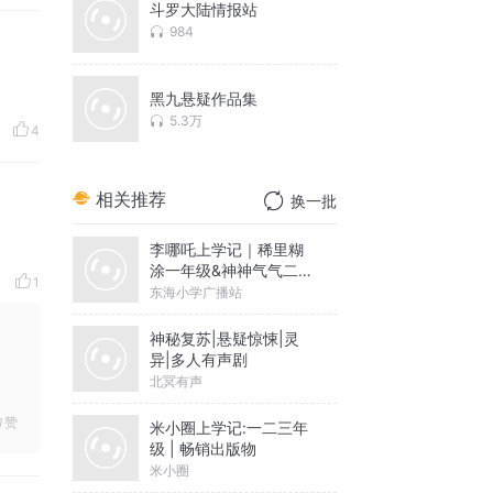
斗罗大陆情报站
984
黑九悬疑作品集
5.3万
4
相关推荐
换一批
李哪吒上学记｜稀里糊
涂一年级&神神气气二年
1
级
东海小学广播站
神秘复苏|悬疑惊悚|灵
异|多人有声剧
北冥有声
赞
米小圈上学记:一二三年
级 | 畅销出版物
米小圈