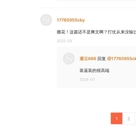
17765955cky
撒花！这篇还不是爽文啊？打仗从来没输
2022-09
避尘666
回复
@
17765955c
装逼装的很高端
2024-07
1
2