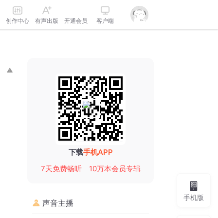
创作中心
有声出版
开通会员
客户端
下载
手机APP
7天免费畅听
10万本会员专辑
手机版
声音主播