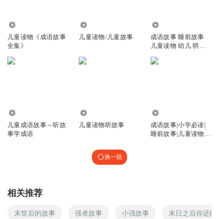
2.50万
962
694
儿童读物《成语故事
儿童读物/儿童故事
成语故事 睡前故事
全集》
儿童读物 幼儿 哄睡
成语知识
3152
1420
4.51万
儿童成语故事～听故
儿童读物听故事
成语故事|小学必读|
事学成语
睡前故事|儿童读物|
学前教育
换一批
相关推荐
末世后的故事
强者故事
小强故事
末日之后你还能