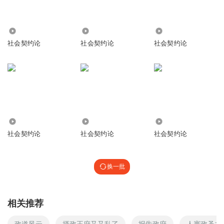
116
53.33万
1.57万
社会契约论
社会契约论
社会契约论
2758
3939
1876
社会契约论
社会契约论
社会契约论
换一批
相关推荐
政道风云
摄政王府又又乱了
报告政府
人寰政圣之