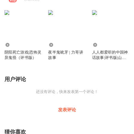
7038
74.91万
11.15万
阴阳死亡游戏|恐怖灵
夜半鬼呲牙 | 力哥讲
人人都爱听的中国神
异鬼怪（评书版）
故事
话故事|评书版|山海
经|睡前故事|中国民
间故事|力哥播讲
用户评论
还没有评论，快来发表第一个评论！
发表评论
猜你喜欢