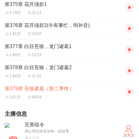
第375章 花开须折1
1.79万
11:13
第376章 花开须折2(今有事忙，明补音)
1.81万
10:07
第377章 白目苍狼，龙门诸葛1
1.89万
13:23
第378章 白目苍狼，龙门诸葛2
1.84万
11:32
第379章 苍狼诸葛（第二季终）
3.01万
08:54
主播信息
完美哒令
用心用情来讲述每一段故事...
加关注
4.21万