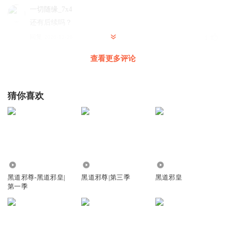
一切随缘_7x4
还有后续吗？
回复
2020-12-26
1
查看更多评论
完美哒令
回复 @
一切随缘_7x4
:
一月更新第三季
猫白灬
猜你喜欢
呀！又听完了
回复
2021-10-20
1
书法书法书法
？
558.95万
888.81万
7172
回复
2021-01-03
1
黑道邪尊-黑道邪皇|
黑道邪尊|第三季
黑道邪皇
第一季
完美哒令
回复 @
书法书法书法
:
亲，第三季已更新
书法书法书法