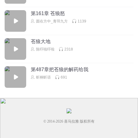
第161章 苍狼怒
圆在方中_青羽九方
1139
苍狼大地
陈吓啦吓啦
2318
第487章把苍狼的解药给我
昕桐昕语
691
© 2014-
2026
喜马拉雅 版权所有