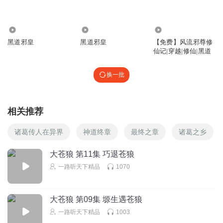
快点办
回复
2020-12-26
1
7.10万
210.85万
1.48万
黑道邪皇
黑道邪皇
【免费】风流邪尊修
好好听啊哈哈
仙记|穿越|修仙|黑道
。好好，
回复
换一批
2021-04-26
0
相关推荐
诸葛传人在异界
神道终章
最终之章
诸葛之乡
大苍狼 第11集 巧退苍狼
一路听天下精品
1070
大苍狼 第09集 塬生遇苍狼
一路听天下精品
1003