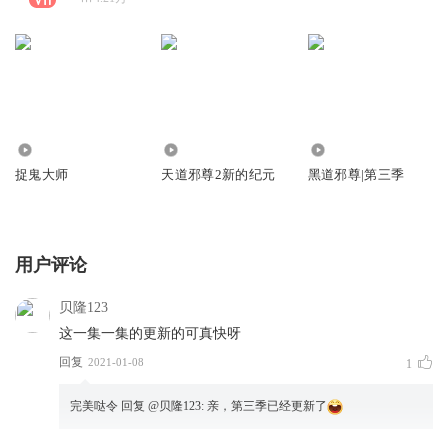
48.46万
53.69万
888.81万
捉鬼大师
天道邪尊2新的纪元
黑道邪尊|第三季
用户评论
贝隆123
这一集一集的更新的可真快呀
回复
2021-01-08
1
完美哒令
回复 @
贝隆123
:
亲，第三季已经更新了