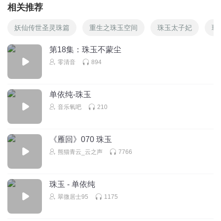
相关推荐
妖仙传世圣灵珠篇
重生之珠玉空间
珠玉太子妃
珠
第18集：珠玉不蒙尘
零清音
894
单依纯-珠玉
音乐氧吧
210
《雁回》070 珠玉
熊猫青云_云之声
7766
珠玉 - 单依纯
翠微居士95
1175