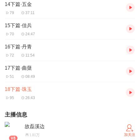
14下篇·五金
79
37:11
15下篇·佳兵
70
24:47
16下篇·丹青
72
11:54
17下篇·曲蘖
51
08:49
18下篇·珠玉
95
26:43
主播信息
故磊溪边
加关注
1.81万