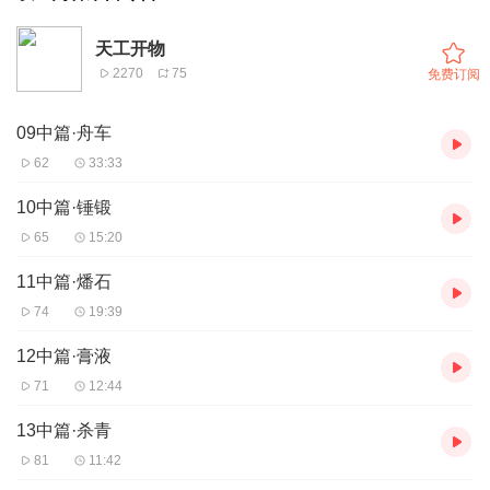
天工开物
2270
75
免费订阅
09中篇·舟车
62
33:33
10中篇·锤锻
65
15:20
11中篇·燔石
74
19:39
12中篇·膏液
71
12:44
13中篇·杀青
81
11:42