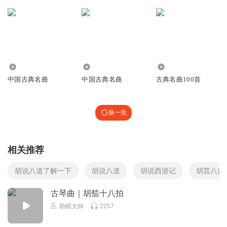
1399
31.02万
269.73万
中国古典名曲
中国古典名曲
古典名曲100首
换一批
相关推荐
胡说八道了解一下
胡说八道
胡说西游记
胡芸八道
古琴曲｜胡笳十八拍
助眠大師
2257