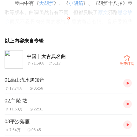
琴曲中有《
大胡笳
》、《
小胡笳
》、《胡笳十八拍》琴
歌等版本。曲调虽然各有不同，但都反映了
蔡文
邪路
思念故
乡
而又不忍骨肉分离的极端矛盾的痛苦心情。音乐委婉悲
伤，撕裂肝肠
以上内容来自专辑
中国十大古典名曲
71.59万
5117
免费订阅
01高山流水遇知音
17.74万
05:56
02广 陵 散
11.63万
22:31
03平沙落雁
7.64万
06:45