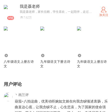
我是聂老师
我是聂老师，家长信赖，学生喜欢，一起陪伴，走过成长之路！
加关注
7.62万
955.28万
405.35万
800.33万
八年级语文上册古诗
九年级语文下册古诗
九年级语文上册古诗
文
文
文
用户评论
丶画兰评
葫茄+八拍这曲，优美动听婉如文姬在向我含睙顷述衷肠，乐
曲直达心底，让我含睙不止，心生悲哀，为了国家的使命强