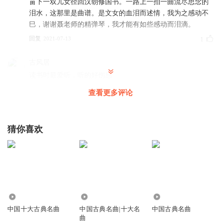
畄下一双儿女径回汉朝修国书。一路上一拍一曲流尽思念的
泪水，这那里是曲谱。是文女的血泪而述情，我为之感动不
巳，谢谢聂老师的精弹琴，我才能有如些感动而泪滴。
回复
2021-07-13
1
古风居
读书时最爱听，听的好伤感
回复
2023-03-15
1
查看更多评论
猜你喜欢
154.50万
92.64万
32.64万
中国十大古典名曲
中国古典名曲|十大名
中国古典名曲
曲