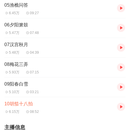
05渔樵问答
6.45万
09:27
06夕阳箫鼓
5.47万
07:48
07汉宫秋月
5.48万
04:39
08梅花三弄
5.93万
07:15
09阳春白雪
5.10万
03:21
10胡笳十八拍
6.15万
08:52
主播信息