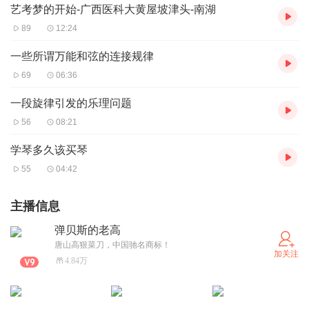
艺考梦的开始-广西医科大黄屋坡津头-南湖
89
12:24
一些所谓万能和弦的连接规律
69
06:36
一段旋律引发的乐理问题
56
08:21
学琴多久该买琴
55
04:42
主播信息
弹贝斯的老高
唐山高狠菜刀，中国驰名商标！
加关注
4.84万