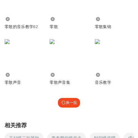
1.47万
2706
261
零散的音乐教学02
零散
零散集锦
1540
37.91万
2029
零散声音
零散声音集
音乐教学
换一批
相关推荐
王妃慢三拍琴劫
青春啊你慢些走
时间慢些吧
成长