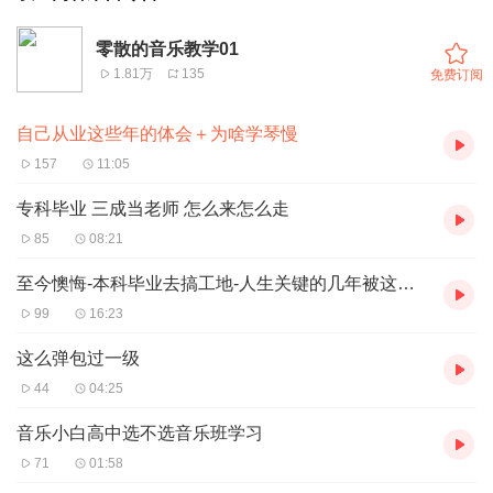
零散的音乐教学01
1.81万
135
免费订阅
自己从业这些年的体会＋为啥学琴慢
157
11:05
专科毕业 三成当老师 怎么来怎么走
85
08:21
至今懊悔-本科毕业去搞工地-人生关键的几年被这么浪费了
99
16:23
这么弹包过一级
44
04:25
音乐小白高中选不选音乐班学习
71
01:58