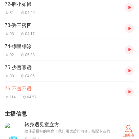
72-胆小如鼠
81
04:45
73-丢三落四
93
04:17
74-糊里糊涂
92
05:38
75-少言寡语
93
04:05
76-不言不语
114
04:57
主播信息
转身遇见童立方
陪伴是最好的教育！我们用优质的内容，搭配专业的声音，为全中国的孩子提供的高标准教育！
加关注
1.49万