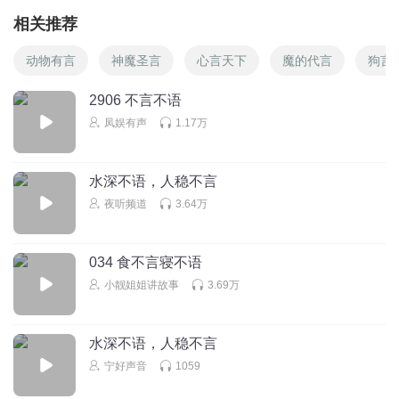
相关推荐
动物有言
神魔圣言
心言天下
魔的代言
狗言
2906 不言不语
凤娱有声
1.17万
水深不语，人稳不言
夜听频道
3.64万
034 食不言寝不语
小靓姐姐讲故事
3.69万
水深不语，人稳不言
宁好声音
1059