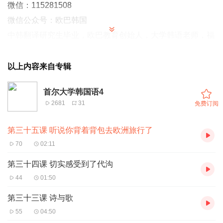
微信：115281508
微信公众号：欧巴韩国
中韩翻译研究生毕业，欧巴教育创始人，大学韩语老师，福
建省翻译协会会员
以上内容来自专辑
——欧巴李老师专注首尔大学
首尔大学韩国语4
韩国语教材教学
2681
31
免费订阅
第三十五课 听说你背着背包去欧洲旅行了
70
02:11
第三十四课 切实感受到了代沟
44
01:50
第三十三课 诗与歌
55
04:50