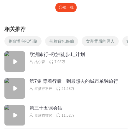
换一批
相关推荐
别背着包袱行路
带着背包修仙
女帝背后的男人
背
欧洲旅行--欧洲徒步1_计划
杰尔森
7.98万
第7集 背着行囊，到最想去的城市单独旅行
红酒拧不开
21.58万
第三十五课会话
贵族猫猫咪
11.52万