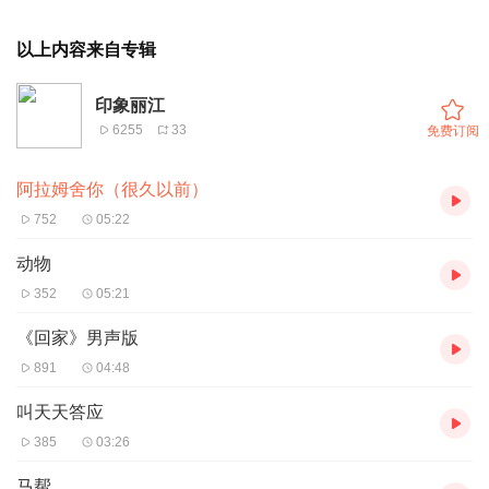
以上内容来自专辑
印象丽江
6255
33
免费订阅
阿拉姆舍你（很久以前）
752
05:22
动物
352
05:21
《回家》男声版
891
04:48
叫天天答应
385
03:26
马帮