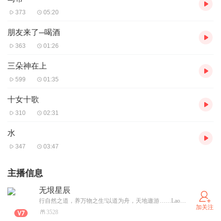
373
05:20
朋友来了─喝酒
363
01:26
三朵神在上
599
01:35
十女十歌
310
02:31
水
347
03:47
主播信息
无垠星辰
行自然之道，养万物之生!以道为舟，天地遨游……LaotzuHealth
加关注
3528