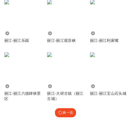
43
985
116
丽江-丽江乐园
丽江-丽江观音峡
丽江-丽江利家嘴
261
52.34万
1399
丽江-丽江六德碑林景
丽江-大研古镇（丽江
丽江-丽江宝山石头城
区
古城）
换一批