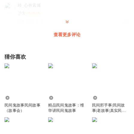
玲_心有索属
沙发
回复
2021-01-01
1
查看更多评论
玲_心有索属
订阅付费专辑
回复
2021-01-04
1
猜你喜欢
花臂大魔王
回复 @
玲_心有索属
:
嗯嗯，马上就开vip专辑了
10.24万
5.74万
32.56万
民间鬼故事民间故事
精品民间鬼故事：维
民间邪乎事|民间故
（故事会）
华讲民间鬼故事
事|老故事|真实民间
故事|鬼故事