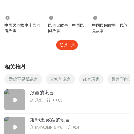
3.23万
1.01万
10.71万
中国民间故事丨民间
民间鬼故事丨中国民
中国民间故事丨民间
鬼故事
间故事
鬼故事
换一批
相关推荐
爱你不是我谎言
真实的谎言
谎言玩家
誓言下的谎
致命的谎言
风醒
3.93万
第86集 致命的谎言
能能ASMR收容所
614