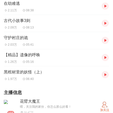
在劫难逃
2.11万
08:38
古代小故事3则
2.09万
08:13
守护村庄的诡
2.03万
05:41
【精品】遗像的呼唤
1.26万
05:16
黑棺材里的妖怪（上）
1.97万
06:40
主播信息
花臂大魔王
喂，关注我的家伙，你怎么那么好看！
加关注
16.47万