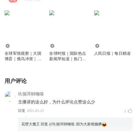
212.25万
225.50万
383.41万
全球军情观察｜大国
全球时报｜国际热点
人民日报｜每日精读
博弈｜俄乌冲突｜中
新闻早知道｜热门话
东印巴
题大集结
用户评论
玖個洱狪哋喵
主播讲的这么好，为什么评论点赞这么少
回复
2021-01-12
1
花臂大魔王
回复 @
玖個洱狪哋喵
:
因为大家都腼腆