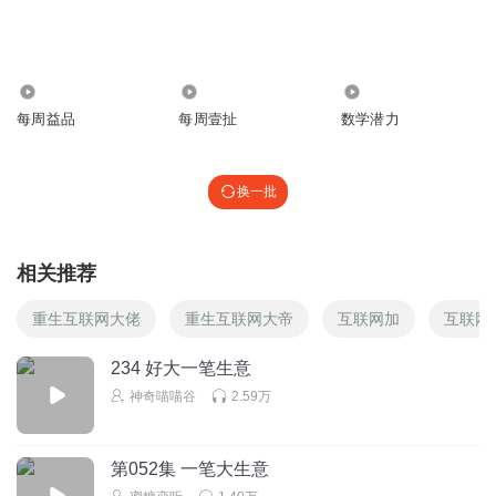
9.37万
6.80万
2372
每周益品
每周壹扯
数学潜力
换一批
相关推荐
重生互联网大佬
重生互联网大帝
互联网加
互联网
234 好大一笔生意
神奇喵喵谷
2.59万
第052集 一笔大生意