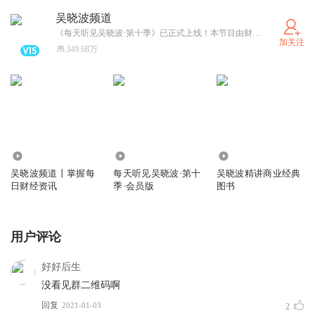
吴晓波频道
《每天听见吴晓波·第十季》已正式上线！本节目由财经作家吴晓波携手“巴九灵”们共同打造，是一档汇聚财经思维的知识频道。内容涵盖财经洞察、企业管理、财富增长、职场进阶、人文素养等多维度话题，带你挖掘新闻背后的财经逻辑，发现数据中的商业价值，理解上亿新中产的焦虑与追求，一起与时代共同成长。
加关注
349.68万
6.30亿
25.96万
0
吴晓波频道丨掌握每
每天听见吴晓波·第十
吴晓波精讲商业经典
日财经资讯
季·会员版
图书
用户评论
好好后生
没看见群二维码啊
回复
2021-01-03
2