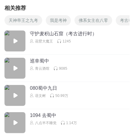
相关推荐
天神帝王之九考
我是考神
佛系女主在八零
考古者
守护麦积山石窟（考古进行时）
花臂大魔王
1245
巡幸蜀中
青云酒馆
9085
080蜀中九日
语文树
50.99万
1094 去蜀中
八点半不睡觉
1.14万