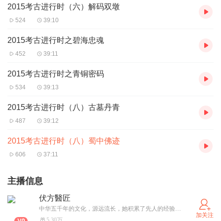
2015考古进行时（六）解码双墩
524
39:10
2015考古进行时之碧海忠魂
452
39:11
2015考古进行时之青铜密码
534
39:13
2015考古进行时（八）古墓丹青
487
39:12
2015考古进行时（八）蜀中佛迹
606
37:11
主播信息
伏方醫匠
中华五千年的文化，源远流长，她积累了先人的经验。中医药博大精深，在这里，我们可以学习国之精粹，弘扬千载精华
加关注
5.30万