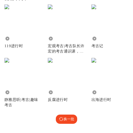
11.18万
72.61万
10.13万
119进行时
宏观考古|考古队长许
考古记
宏的考古通识课，从
考古重新认识中国和
世界
5289
211.78万
415.54万
静雅思听|考古|趣味
反腐进行时
出海进行时
考古
换一批