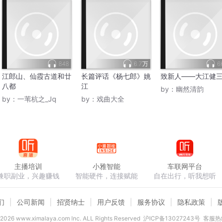
848
6.7万
6
江郎山、仙霞古道和廿
长篇评话《杨七郎》姚
致新人——大江健
八都
江
by：
幽然清韵
by：
一苇杭之_Jq
by：
戏曲大全
主播培训
小雅智能
车联网平台
兼职副业，兴趣赚钱
智能硬件，连接赋能
自在出行，听我想听
们
公司新闻
招贤纳士
用户反馈
服务协议
隐私政策
2026
www.ximalaya.com lnc. ALL Rights Reserved
沪ICP备13027243号
客服热线