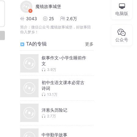
魔镜故事城堡
电脑版
3043
25
2.6万
简介：
微信公众号:魔镜故事城堡，好故事陪
你入梦乡！
论
公众号
TA的专辑
更多
叙事作文-小学生睡前作
文
3.9万
初中生语文课本必背古
诗词
13.1万
洋葱头历险记
2.7万
中华勤学故事