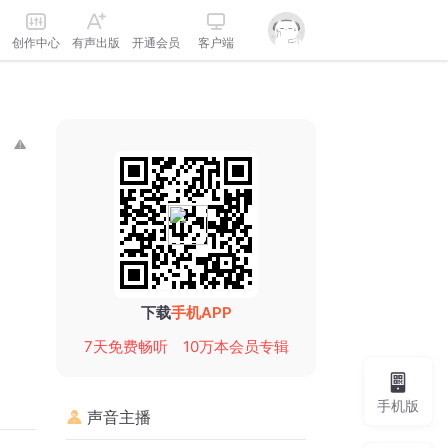
创作中心
有声出版
开通会员
客户端
下载
手机APP
7天免费畅听
10万本会员专辑
手机版
声音主播