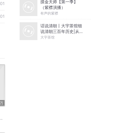
摸金天师【第一季】
-01
（紫襟演播）
有声的紫襟
-01
话说清朝丨大宇茶馆细
说清朝三百年历史|从努
尔哈赤到末代皇帝溥仪|
大宇茶馆
康熙雍正乾隆
5万