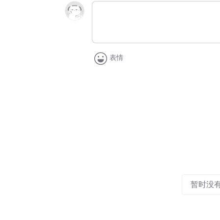
表情
暂时没