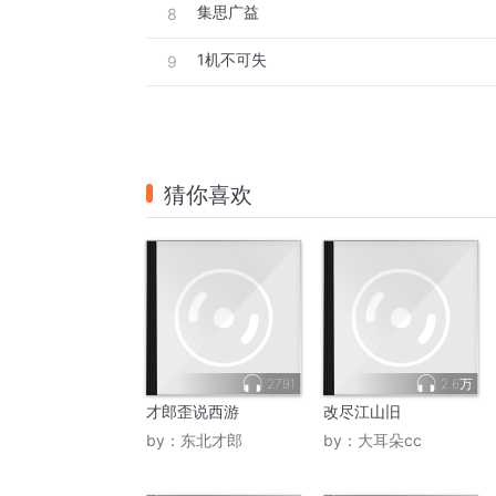
集思广益
8
1机不可失
9
猜你喜欢
2791
2.6万
才郎歪说西游
改尽江山旧
by：
东北才郎
by：
大耳朵cc