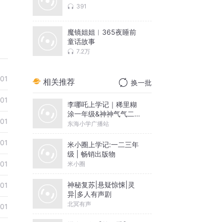
391
魔镜姐姐︱365夜睡前
童话故事
7.2万
-01
相关推荐
换一批
-01
李哪吒上学记｜稀里糊
涂一年级&神神气气二年
-01
级
东海小学广播站
-01
米小圈上学记:一二三年
级 | 畅销出版物
-01
米小圈
神秘复苏|悬疑惊悚|灵
-01
异|多人有声剧
北冥有声
-01