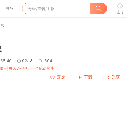
电台
上传
才尽
尽
:58:40
02:18
504
故事|每天3分钟听一个成语故事
喜欢
下载
分享