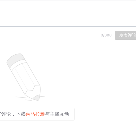
发表评
0
/
300
有评论，下载
喜马拉雅
与主播互动