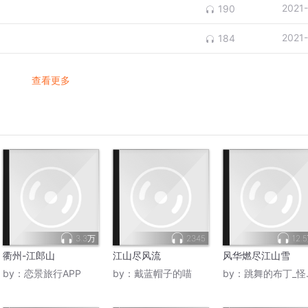
2021
190
2021
184
查看更多
3.3万
2345
12.
衢州-江郎山
江山尽风流
风华燃尽江山雪
by：
恋景旅行APP
by：
戴蓝帽子的喵
by：
跳舞的布丁_怪兽工厂