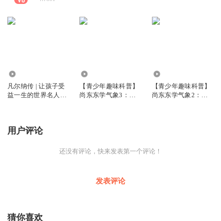
317
1175
2855
凡尔纳传 | 让孩子受
【青少年趣味科普】
【青少年趣味科普】
益一生的世界名人传
尚东东学气象3：水
尚东东学气象2：雪
记
滴的生命历程
域气象大探秘
用户评论
还没有评论，快来发表第一个评论！
发表评论
猜你喜欢