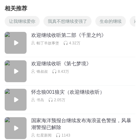
相关推荐
让我继续爱你
我真不想继续变强了
生命的继续
欢
欢迎继续收听第二部《千里之约》
帕丁羊故事堡
4.32万
欢迎继续收听《第七梦境》
锋叔叔
8.43万
怀念狼001狼灾（欢迎继续收听）
书岛
2.05万
国家海洋预报台继续发布海浪蓝色警报，风暴
潮警报已解除
红星新闻
1143