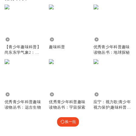
2855
253
30.73万
【青少年趣味科普】
趣味科普
优秀青少年科普趣味
尚东东学气象2：雪
读物丛书：地球探秘
域气象大探秘
4.33万
718.89万
6.28万
优秀青少年科普趣味
优秀青少年科普趣味
应宁：视力歌|青少年
读物丛书：远古生物
读物丛书：宇宙探索
视力保护|趣味科普|
快板
换一批