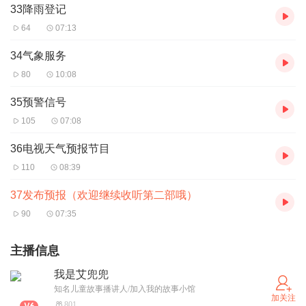
33降雨登记
64
07:13
34气象服务
80
10:08
35预警信号
105
07:08
36电视天气预报节目
110
08:39
37发布预报（欢迎继续收听第二部哦）
90
07:35
主播信息
我是艾兜兜
知名儿童故事播讲人/加入我的故事小馆
加关注
801