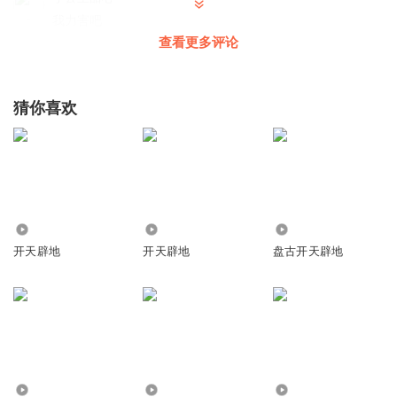
我力害吧
查看更多评论
回复
2019-10-20
1
小公主甜心
猜你喜欢
还可以
回复
2019-10-20
1
1372859nyfi
2699
850
8.47万
开天辟地
开天辟地
盘古开天辟地
回复
2019-10-07
1
4311
41.13万
1821