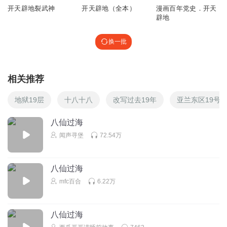
开天辟地裂武神
开天辟地（全本）
漫画百年党史．开天
辟地
换一批
相关推荐
地狱19层
十八十八
改写过去19年
亚兰东区19号
八仙过海
闻声寻堡
72.54万
八仙过海
mfc百合
6.22万
八仙过海