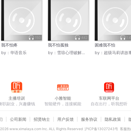
150
442
1.
我不怕疼
我不怕孤独
困难我不怕
by：
华语音乐
by：
雪琼心理破解焦虑
by：
超级马莉讲故
主播培训
小雅智能
车联网平台
兼职副业，兴趣赚钱
智能硬件，连接赋能
自在出行，听我想听
们
公司新闻
招贤纳士
用户反馈
服务协议
隐私政策
2026
www.ximalaya.com lnc. ALL Rights Reserved
沪ICP备13027243号
客服热线