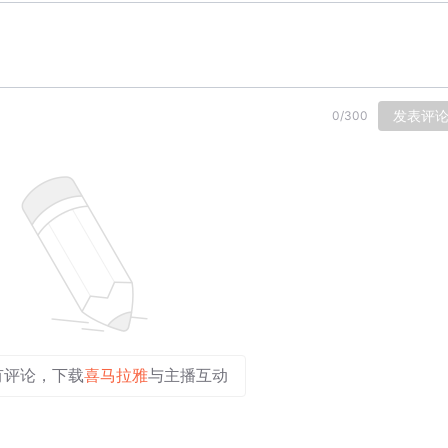
发表评
0
/
300
有评论，下载
喜马拉雅
与主播互动