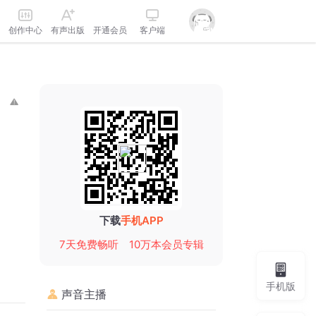
创作中心
有声出版
开通会员
客户端
下载
手机APP
7天免费畅听
10万本会员专辑
手机版
声音主播