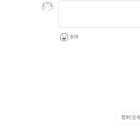
表情
暂时没