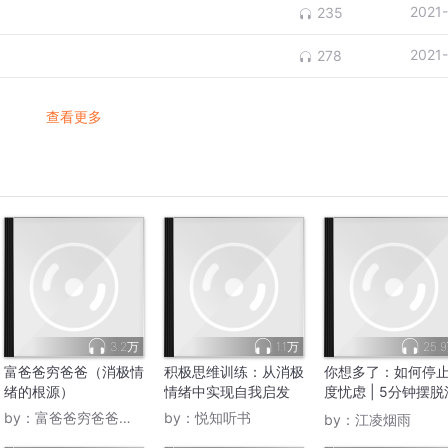
2021
235
2021
278
查看更多
3.2万
1.1万
25.
富爸爸穷爸爸（消极情
积极思维训练：从消极
你想多了：如何停
绪的根源）
情绪中实现自我启发
度忧虑 | 5分钟摆脱
极情绪，阻止焦虑
by：
富爸爸穷爸爸时间自由
by：
悦知听书
by：
江凌烟雨