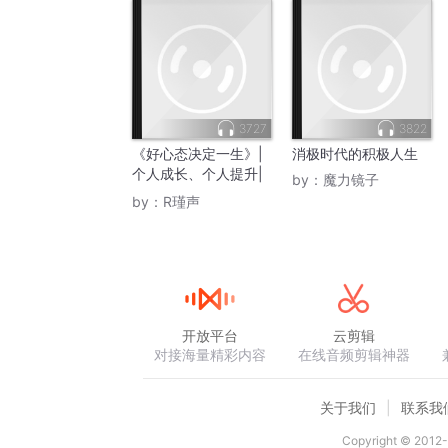
3727
3822
《好心态决定一生》|
消极时代的积极人生
个人成长、个人提升|
by：
魔力镜子
在逆境中寻找乐观的自
by：
R瑾声
己，避免消极情绪
开放平台
云剪辑
对接海量精彩内容
在线音频剪辑神器
关于我们
联系我
Copyright © 2012-