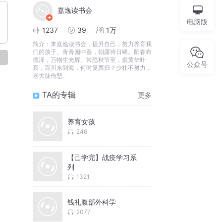
嘉逸读书会
电脑版
1237
39
1万
简介：
来嘉逸读书会，提升自己，努力养育我
们的孩子。青青园中葵，朝露待日晞。阳春布
论
德泽，万物生光辉。常恐秋节至，焜黄华叶
公众号
衰，百川东到海，何时复西归？少壮不努力，
老大徒伤悲。
TA的专辑
更多
养育女孩
246
【己学完】战疫学习系
列
1321
钱礼腹部外科学
2077