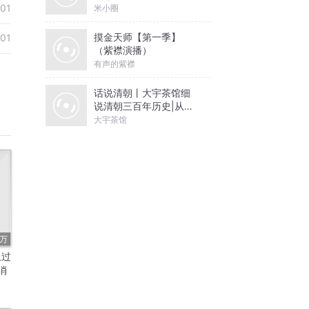
-01
米小圈
摸金天师【第一季】
-01
（紫襟演播）
有声的紫襟
话说清朝丨大宇茶馆细
说清朝三百年历史|从努
尔哈赤到末代皇帝溥仪|
大宇茶馆
康熙雍正乾隆
9万
止过
消