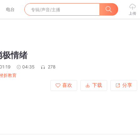
电台
上传
消极情绪
01:19
04:35
278
挫折教育
喜欢
下载
分享