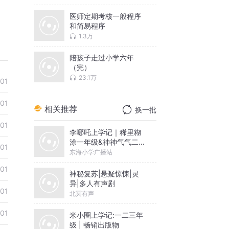
医师定期考核一般程序
和简易程序
1.3万
陪孩子走过小学六年
（完）
23.1万
-01
-01
相关推荐
换一批
-01
李哪吒上学记｜稀里糊
涂一年级&神神气气二年
-01
级
东海小学广播站
-01
神秘复苏|悬疑惊悚|灵
异|多人有声剧
-01
北冥有声
-01
米小圈上学记:一二三年
级 | 畅销出版物