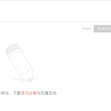
发表评
0
/
300
有评论，下载
喜马拉雅
与主播互动