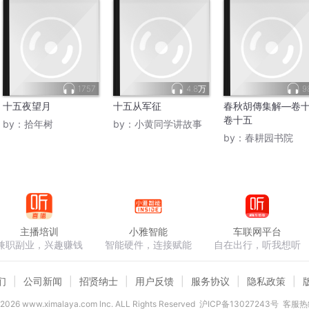
1757
4.8万
9
十五夜望月
十五从军征
春秋胡傳集解—卷
卷十五
by：
拾年树
by：
小黄同学讲故事
by：
春耕园书院
主播培训
小雅智能
车联网平台
兼职副业，兴趣赚钱
智能硬件，连接赋能
自在出行，听我想听
们
公司新闻
招贤纳士
用户反馈
服务协议
隐私政策
2026
www.ximalaya.com lnc. ALL Rights Reserved
沪ICP备13027243号
客服热线