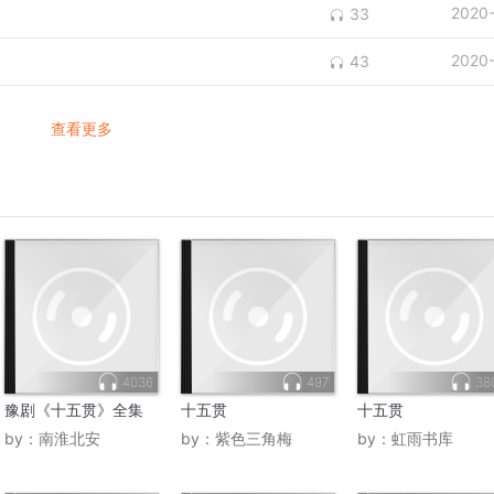
2020
33
2020
43
查看更多
4036
497
38
豫剧《十五贯》全集
十五贯
十五贯
by：
南淮北安
by：
紫色三角梅
by：
虹雨书库