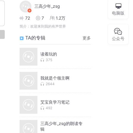
三高少年_zsg
电脑版
72
7
1.2万
简介：
欢迎来到我的有声世界
论
TA的专辑
更多
公众号
读着玩的
375
我就是个领主啊
2644
艾宝良学习笔记
492
三高少年_zsg的朗读专
辑