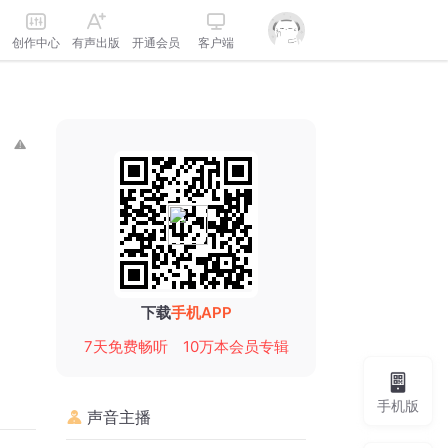
创作中心
有声出版
开通会员
客户端
下载
手机APP
7天免费畅听
10万本会员专辑
手机版
声音主播