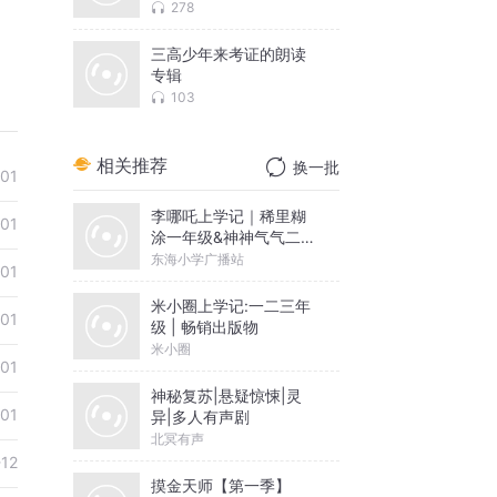
278
三高少年来考证的朗读
专辑
103
相关推荐
换一批
-01
李哪吒上学记｜稀里糊
-01
涂一年级&神神气气二年
级
东海小学广播站
-01
米小圈上学记:一二三年
-01
级 | 畅销出版物
米小圈
-01
神秘复苏|悬疑惊悚|灵
-01
异|多人有声剧
北冥有声
-12
摸金天师【第一季】