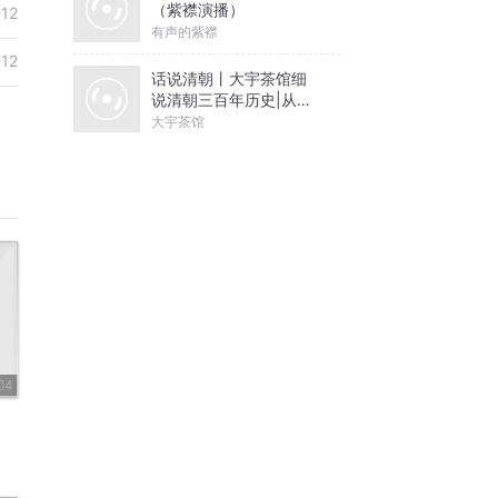
（紫襟演播）
-12
有声的紫襟
-12
话说清朝丨大宇茶馆细
说清朝三百年历史|从努
尔哈赤到末代皇帝溥仪|
大宇茶馆
康熙雍正乾隆
04