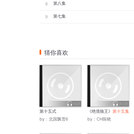
第八集
8
第七集
9
猜你喜欢
424
4209
第十五式
《绝境狼王》
第十五集
by：
北国飘雪6
by：
CH陈晓