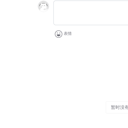
表情
暂时没