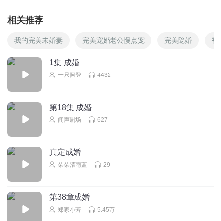
相关推荐
我的完美未婚妻
完美宠婚老公慢点宠
完美隐婚
裸
1集 成婚
一只阿登
4432
第18集 成婚
闻声剧场
627
真定成婚
朵朵清雨蓝
29
第38章成婚
郑家小芳
5.45万