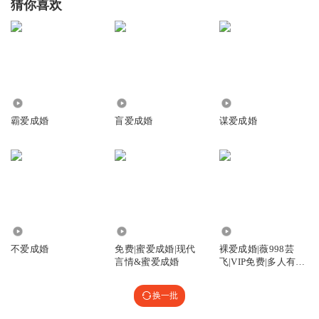
猜你喜欢
3833
135
2.33万
霸爱成婚
盲爱成婚
谋爱成婚
26.14万
1.87万
178.32万
不爱成婚
免费|蜜爱成婚|现代
裸爱成婚|薇998芸
言情&蜜爱成婚
飞|VIP免费|多人有声
剧
换一批