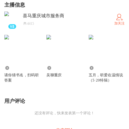
主播信息
喜马重庆城市服务商
加关注
4415
1119
5.26万
152
请你猜书名，扫码听
吴聊重庆
五月，听爱在温情说
答案
（5·20特辑）
用户评论
还没有评论，快来发表第一个评论！