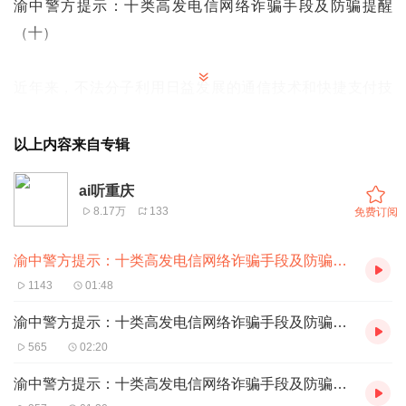
渝中警方提示：十类高发电信网络诈骗手段及防骗提醒
（十）
近年来，不法分子利用日益发展的通信技术和快捷支付技
术，在非接触状态下，设计花样繁多的骗局实施诈骗，电信
网络诈骗案件仍处于高发多发态势。渝中警方在深入推进打
以上内容来自专辑
击电信网络诈骗犯罪行动的同时，为进一步提高广大群众的
ai听重庆
识骗、防骗能力，整理近年来十大高发多发电信网络诈骗手
8.17万
133
免费订阅
法和防骗提醒：
渝中警方提示：十类高发电信网络诈骗手段及防骗提醒（十）
1143
01:48
机票改签诈骗
渝中警方提示：十类高发电信网络诈骗手段及防骗提醒（九）
受害人订购机票后，收到诈骗分子发来的“飞机故障或天气
565
02:20
原因航班取消，与客服电话联系”的短信。当受害人与短信
渝中警方提示：十类高发电信网络诈骗手段及防骗提醒（八）
中的诈骗分子假冒的“客服”电话联系后，“客服”会引导受害