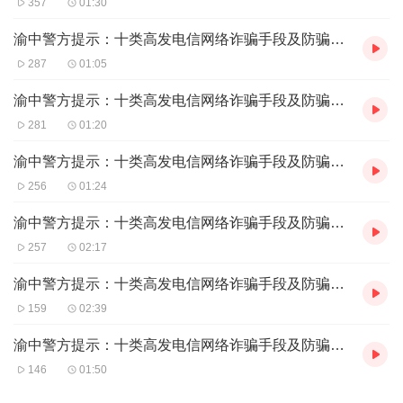
357
01:30
人在支付宝或微信钱包进行操作，在“转账平台”上输入自己
的银行卡和验证码，在毫不知情的情况下把钱转到骗子账
渝中警方提示：十类高发电信网络诈骗手段及防骗提醒（七）
户。
287
01:05
防骗提醒
渝中警方提示：十类高发电信网络诈骗手段及防骗提醒（六）
在此类诈骗中，诈骗分子先购买乘客的订票信息，然后发短
281
01:20
信到乘客的手机上，说“您定的机票，航班要取消了，你是
渝中警方提示：十类高发电信网络诈骗手段及防骗提醒（五）
要改签，还是要退票，改签或者退票收取20元的手续
256
01:24
费。”留一个手机号码，为了看起来像客服电话，在号码前
渝中警方提示：十类高发电信网络诈骗手段及防骗提醒（四）
加了“0086”。 如果乘客回电话，诈骗分子就冒充航空公司客
257
02:17
服，以退款的名义骗取对方的银行卡信息进行转账。
对此类诈骗，一是收到航班延误、取消短信时，应拨打航空
渝中警方提示：十类高发电信网络诈骗手段及防骗提醒（三）
公司官方客服电话或向机场工作人员核实。
159
02:39
二是切记退票、退款是不需要输入密码和验证码的，更不需
渝中警方提示：十类高发电信网络诈骗手段及防骗提醒（二）
要先行汇款。
146
01:50