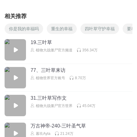
相关推荐
你是我的幸福吗
重生的幸福
四叶草守护幸福
要幸
19.三叶草
植物大战僵尸官方频道
356.34万
77、三叶草来访
植物世界官方账号
8.70万
31.三叶草写作文
植物大战僵尸官方世界
45.04万
万古神帝-240-三叶圣气草
暮玖Ayla
21.24万