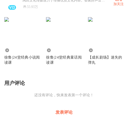
禹田文化传媒致力于传播优质文化内容。荟聚好声音，分享好内容！
加关注
55.93万
1.25万
2.15万
1.67万
徐鲁|24堂经典小说阅
徐鲁|24堂经典童话阅
【成长剧场】迷失的
读课
读课
弹丸
用户评论
还没有评论，快来发表第一个评论！
发表评论