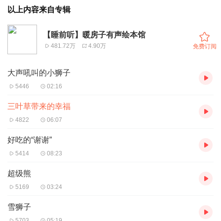
以上内容来自专辑
【睡前听】暖房子有声绘本馆
481.72万
4.90万
免费订阅
大声吼叫的小狮子
5446
02:16
三叶草带来的幸福
4822
06:07
好吃的“谢谢”
5414
08:23
超级熊
5169
03:24
雪狮子
5703
05:19