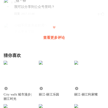
_信丶仰
我可以分享到公众号里吗？
回复
2017-11-06
0
小锐不只是喜欢轮滑丶
怎么不更了呢
查看更多评论
回复
2017-08-08
0
贵阳胡波
猜你喜欢
欢迎关注我
回复
2017-07-30
0
彪哥_dB
什么歌啊
回复
512
43
116
2017-06-16
0
City walk 城市漫步|
丽江-丽江乐园
丽江-丽江利家嘴
丽江时光