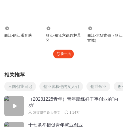
985
261
52.34万
丽江-丽江观音峡
丽江-丽江六德碑林景
丽江-大研古镇（丽江
区
古城）
换一批
相关推荐
三国创业日记
创业者和他的女人们
创世帝业
创业
（20231225青年）青年应练好干事创业的“内
功”
雅文讲申论大作文
1.14万
十七条举措促青年就业创业