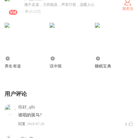
微不足道，力所能及，声音疗愈，温暖人心
加关注
45.33万
1.03亿
2691.70万
162.29万
养生有道
话中医
睡眠宝典
用户评论
你好_q8z
谁唱的斑马?
回复
2019-07-26
0