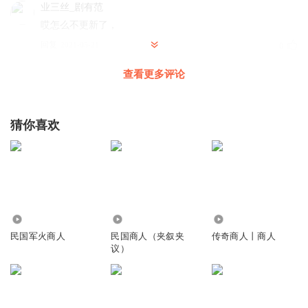
业三丝_剧有范
哎怎么不更新了，
回复
2021-05-21
0
查看更多评论
开心一鹿
回复 @
业三丝_剧有范
:
作者不写了
猜你喜欢
41.26万
4035
171
民国军火商人
民国商人（夹叙夹
传奇商人丨商人
议）