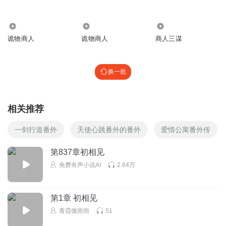
4528
5558
20.77万
诡物商人
诡物商人
商人三谋
换一批
相关推荐
一剑行道番外
天使心跳番外的番外
爱情公寓番外传
第837章初相见
免费有声小说AI
2.84万
第1章 初相见
青霞微雨雨
51