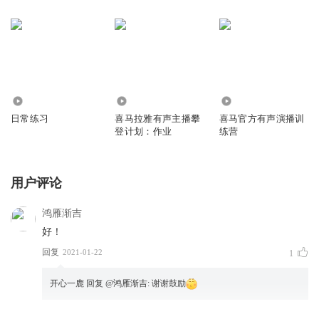
2602
379
123
日常练习
喜马拉雅有声主播攀
喜马官方有声演播训
登计划：作业
练营
用户评论
鸿雁渐吉
好！
回复
2021-01-22
1
开心一鹿
回复 @
鸿雁渐吉
:
谢谢鼓励