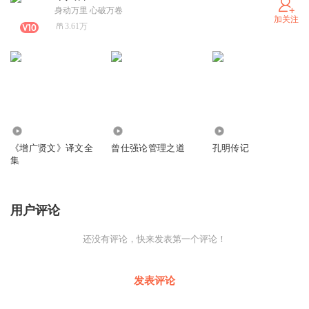
身动万里 心破万卷
加关注
3.61万
295
8
29
《增广贤文》译文全
曾仕强论管理之道
孔明传记
集
用户评论
还没有评论，快来发表第一个评论！
发表评论