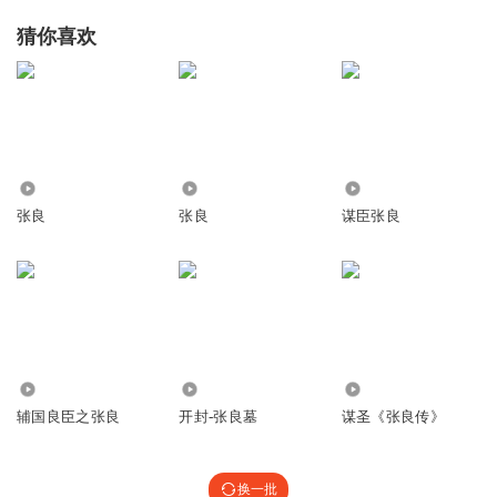
猜你喜欢
26.27万
2.04万
679
张良
张良
谋臣张良
3949
462
123
辅国良臣之张良
开封-张良墓
谋圣《张良传》
换一批