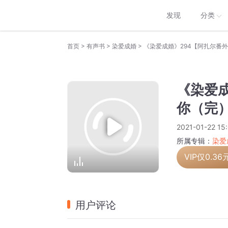
发现
分类
>
>
>
首页
有声书
染爱成婚
《染爱成婚》294【阿扎尔番外
《染爱成
你（完
2021-01-22 15
所属专辑：
染爱
VIP仅
0.36
用户评论