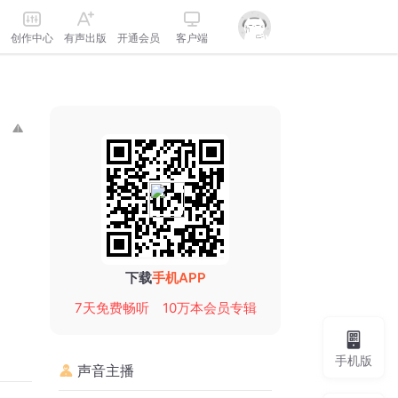
创作中心
有声出版
开通会员
客户端
下载
手机APP
7天免费畅听
10万本会员专辑
手机版
声音主播