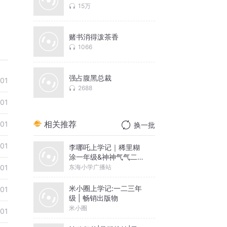
15万
赌书消得泼茶香
1066
强占腹黑总裁
-01
2688
-01
相关推荐
-01
换一批
-01
李哪吒上学记｜稀里糊
涂一年级&神神气气二年
级
东海小学广播站
-01
米小圈上学记:一二三年
-01
级 | 畅销出版物
米小圈
-01