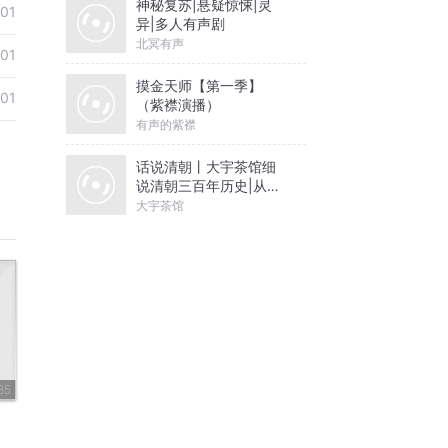
神秘复苏|悬疑惊悚|灵
-01
异|多人有声剧
北冥有声
-01
摸金天师【第一季】
-01
（紫襟演播）
有声的紫襟
话说清朝丨大宇茶馆细
说清朝三百年历史|从努
尔哈赤到末代皇帝溥仪|
大宇茶馆
康熙雍正乾隆
35