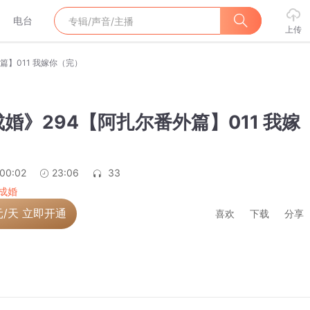
电台
上传
篇】011 我嫁你（完）
婚》294【阿扎尔番外篇】011 我嫁
）
:00:02
23:06
33
成婚
元/天 立即开通
喜欢
下载
分享