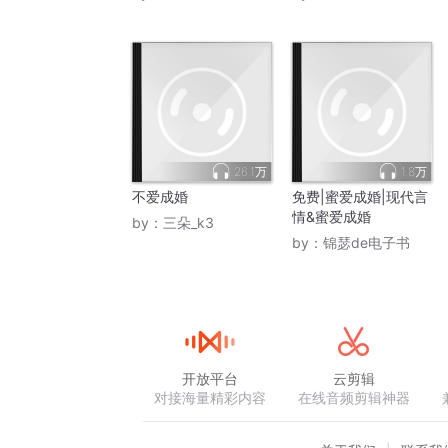
26.1万
1.8万
不爱成婚
免费|蜜爱成婚|现代言
情&蜜爱成婚
by：
三朵_k3
by：
锦瑟de电子书
开放平台
云剪辑
对接海量精彩内容
在线音频剪辑神器