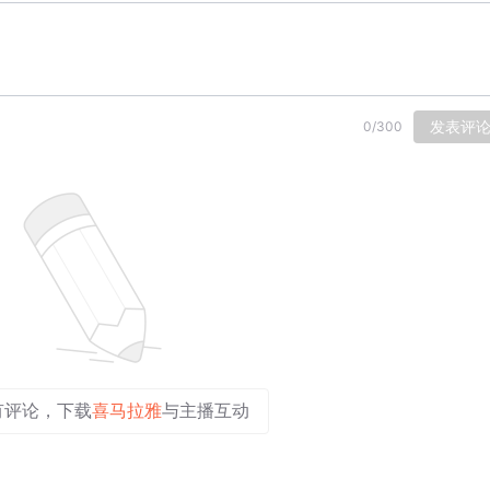
发表评
0
/
300
有评论，下载
喜马拉雅
与主播互动