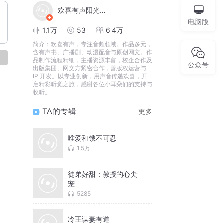
欢喜有声阳光出品
电脑版
1.1万
53
6.4万
简介：
欢喜有声，专注音频领域。作品多元，
含有声书、广播剧、动漫配音与原创网文。作
论
品制作流程精细，主播资源丰富，校企合作及
公众号
出版集团、网文方紧密合作，善版权运营与
IP 开发。以专业创新，用声音传递欢喜，开
启精彩听觉之旅，感谢各位小耳朵们的支持与
收听。
TA的专辑
更多
唯爱和饿不可忍
1.5万
徒弟好甜：教授的心尖
宠
5285
冷王谋妻有道