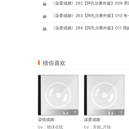
《染爱成婚》292【阿扎尔番外篇】009 男
《染爱成婚》293【阿扎尔番外篇】010 有
《染爱成婚》294【阿扎尔番外篇】011 
猜你喜欢
6.1万
2.3万
染指成婚
谋爱成婚
by：
晓侠在线
by：
异路_月独