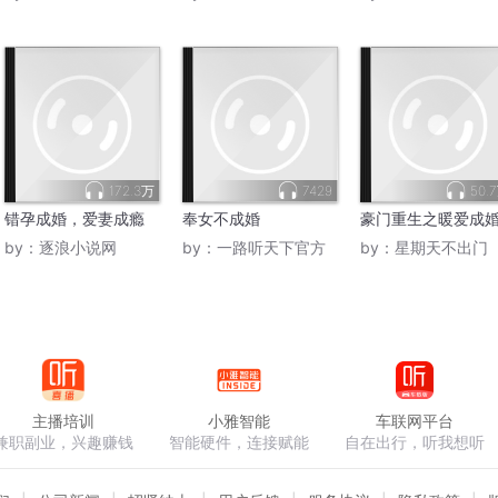
172.3万
7429
50.
错孕成婚，爱妻成瘾
奉女不成婚
豪门重生之暖爱成
by：
逐浪小说网
by：
一路听天下官方
by：
星期天不出门
主播培训
小雅智能
车联网平台
兼职副业，兴趣赚钱
智能硬件，连接赋能
自在出行，听我想听