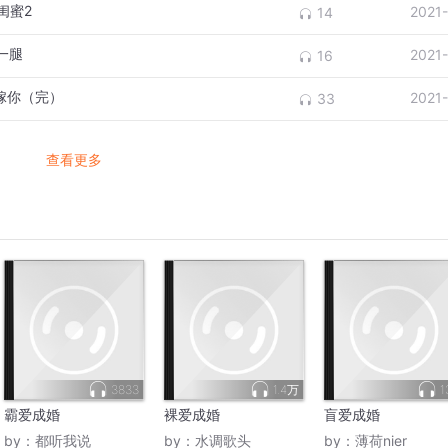
闺蜜2
2021
14
一腿
2021
16
我嫁你（完）
2021
33
查看更多
3833
1.4万
1
霸爱成婚
裸爱成婚
盲爱成婚
by：
都听我说
by：
水调歌头
by：
薄荷nier