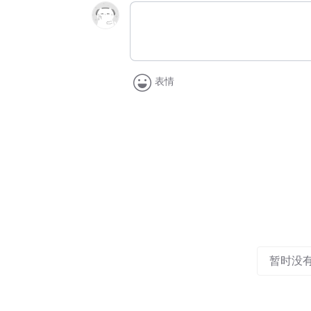
表情
暂时没