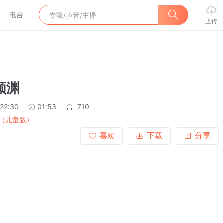
电台
上传
颜渊
:22:30
01:53
710
（儿童版）
喜欢
下载
分享