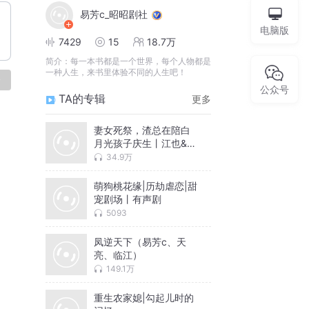
易芳c_昭昭剧社
电脑版
7429
15
18.7万
简介：
每一本书都是一个世界，每个人物都是
一种人生，来书里体验不同的人生吧！
论
公众号
TA的专辑
更多
妻女死祭，渣总在陪白
月光孩子庆生丨江也&易
芳虐恋情深丨追妻火葬
34.9万
场丨多人有声剧
萌狗桃花缘|历劫虐恋|甜
宠剧场丨有声剧
5093
凤逆天下（易芳c、天
亮、临江）
149.1万
重生农家媳|勾起儿时的