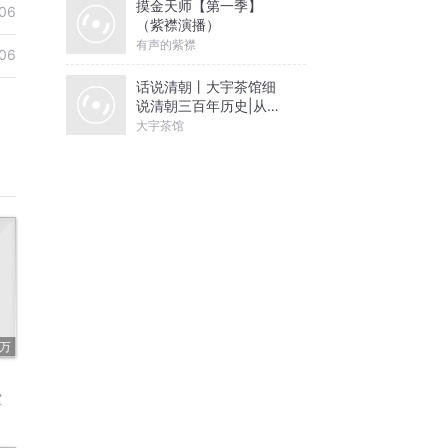
摸金天师【第一季】
06
（紫襟演播）
有声的紫襟
06
话说清朝丨大宇茶馆细
说清朝三百年历史|从努
尔哈赤到末代皇帝溥仪|
大宇茶馆
康熙雍正乾隆
2万
堂