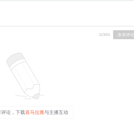
发表评
0
/
300
有评论，下载
喜马拉雅
与主播互动