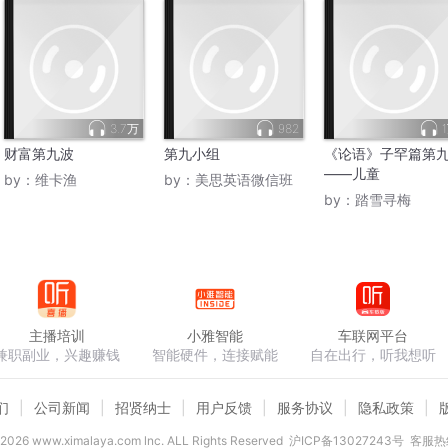
3.7万
982
财富第九波
第九小组
《论语》子罕篇第
——儿童
by：
维卡渔
by：
美思英语微信班
by：
踏雪寻梅
主播培训
小雅智能
车联网平台
兼职副业，兴趣赚钱
智能硬件，连接赋能
自在出行，听我想听
们
公司新闻
招贤纳士
用户反馈
服务协议
隐私政策
2026
www.ximalaya.com lnc. ALL Rights Reserved
沪ICP备13027243号
客服热线