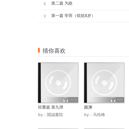
第二篇 为政
8
第一篇 学而（炫炫8岁）
9
猜你喜欢
1508
942
轻重篇 第九弹
颜渊
by：
開誠書院
by：
马桂峰