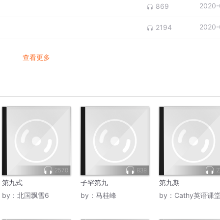
2020-
869
2020-
2194
查看更多
2570
839
第九式
子罕第九
第九期
by：
北国飘雪6
by：
马桂峰
by：
Cathy英语课