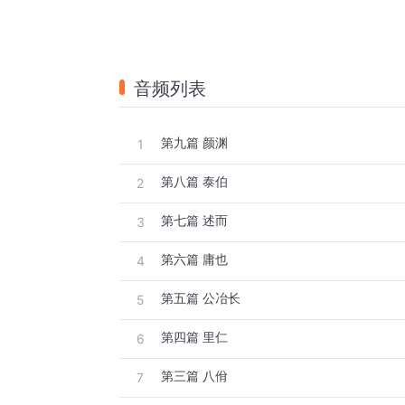
音频列表
第九篇 颜渊
1
第八篇 泰伯
2
第七篇 述而
3
第六篇 庸也
4
第五篇 公冶长
5
第四篇 里仁
6
第三篇 八佾
7