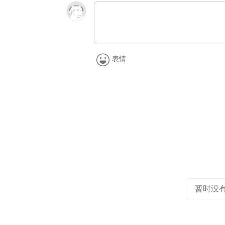
表情
暂时没