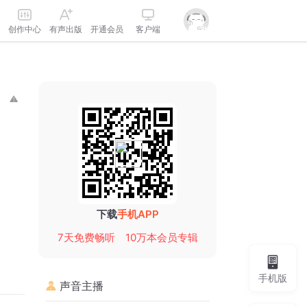
创作中心
有声出版
开通会员
客户端
下载
手机APP
7天免费畅听
10万本会员专辑
手机版
声音主播