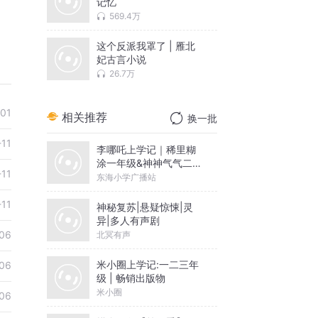
记忆
569.4万
这个反派我罩了 | 雁北
妃古言小说
26.7万
-01
相关推荐
换一批
-11
李哪吒上学记｜稀里糊
涂一年级&神神气气二年
-11
级
东海小学广播站
-11
神秘复苏|悬疑惊悚|灵
异|多人有声剧
06
北冥有声
米小圈上学记:一二三年
06
级 | 畅销出版物
米小圈
06